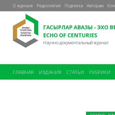
О журнале
Редколлегия
Подписка
Авторам
Кон
ГАСЫРЛАР АВАЗЫ - ЭХО В
ECHO OF CENTURIES
Научно-документальный журнал
ГЛАВНАЯ
ИЗДАНИЯ
СТАТЬИ
РУБРИКИ
Вы
здесь