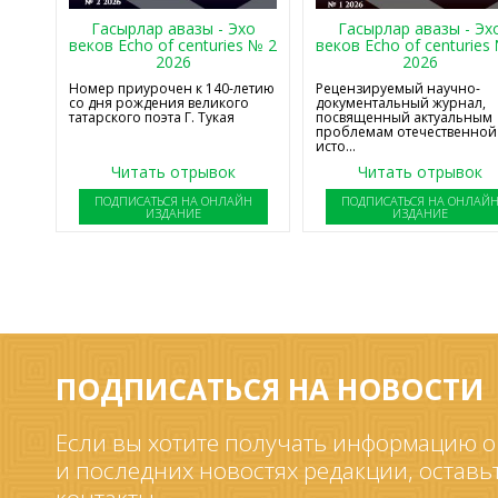
Гасырлар авазы - Эхо
Гасырлар авазы - Эх
веков Echo of centuries № 2
веков Echo of centuries
2026
2026
Номер приурочен к 140-летию
Рецензируемый научно-
со дня рождения великого
документальный журнал,
татарского поэта Г. Тукая
посвященный актуальным
проблемам отечественной
исто...
Читать отрывок
Читать отрывок
ПОДПИСАТЬСЯ НА ОНЛАЙН
ПОДПИСАТЬСЯ НА ОНЛАЙ
ИЗДАНИЕ
ИЗДАНИЕ
ПОДПИСАТЬСЯ НА НОВОСТИ
Если вы хотите получать информацию о
и последних новостях редакции, оставь