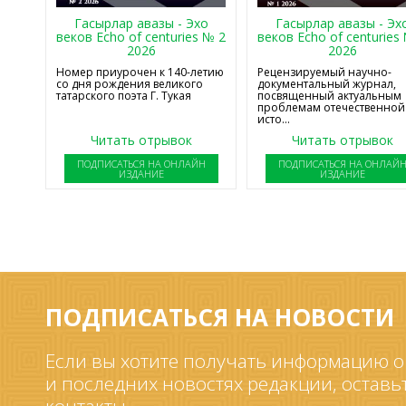
Гасырлар авазы - Эхо
Гасырлар авазы - Эх
веков Echo of centuries № 2
веков Echo of centuries
2026
2026
Номер приурочен к 140-летию
Рецензируемый научно-
со дня рождения великого
документальный журнал,
татарского поэта Г. Тукая
посвященный актуальным
проблемам отечественной
исто...
Читать отрывок
Читать отрывок
ПОДПИСАТЬСЯ НА ОНЛАЙН
ПОДПИСАТЬСЯ НА ОНЛАЙ
ИЗДАНИЕ
ИЗДАНИЕ
ПОДПИСАТЬСЯ НА НОВОСТИ
Если вы хотите получать информацию о
и последних новостях редакции, оставь