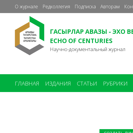
О журнале
Редколлегия
Подписка
Авторам
Кон
ГАСЫРЛАР АВАЗЫ - ЭХО В
ECHO OF CENTURIES
Научно-документальный журнал
ГЛАВНАЯ
ИЗДАНИЯ
СТАТЬИ
РУБРИКИ
Вы
здесь