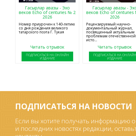
Гасырлар авазы - Эхо
Гасырлар авазы - Эх
веков Echo of centuries № 2
веков Echo of centuries
2026
2026
Номер приурочен к 140-летию
Рецензируемый научно-
со дня рождения великого
документальный журнал,
татарского поэта Г. Тукая
посвященный актуальным
проблемам отечественной
исто...
Читать отрывок
Читать отрывок
ПОДПИСАТЬСЯ НА ОНЛАЙН
ПОДПИСАТЬСЯ НА ОНЛАЙ
ИЗДАНИЕ
ИЗДАНИЕ
ПОДПИСАТЬСЯ НА НОВОСТИ
Если вы хотите получать информацию о
и последних новостях редакции, оставь