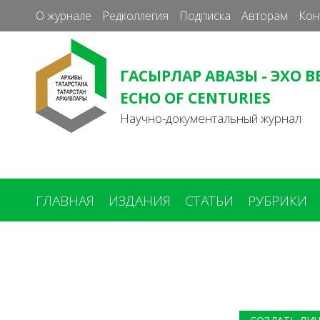
О журнале
Редколлегия
Подписка
Авторам
Кон
ГАСЫРЛАР АВАЗЫ - ЭХО В
ECHO OF CENTURIES
Научно-документальный журнал
ГЛАВНАЯ
ИЗДАНИЯ
СТАТЬИ
РУБРИКИ
Вы
здесь