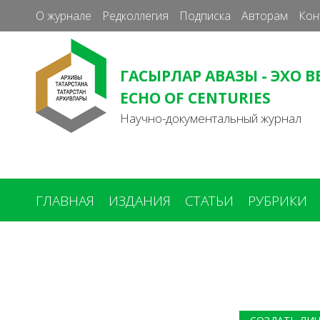
О журнале
Редколлегия
Подписка
Авторам
Кон
ГАСЫРЛАР АВАЗЫ - ЭХО В
ECHO OF CENTURIES
Научно-документальный журнал
ГЛАВНАЯ
ИЗДАНИЯ
СТАТЬИ
РУБРИКИ
Вы
здесь