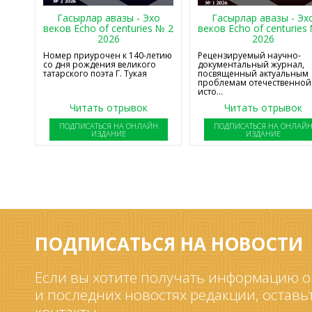
Гасырлар авазы - Эхо
Гасырлар авазы - Эх
веков Echo of centuries № 2
веков Echo of centuries
2026
2026
Номер приурочен к 140-летию
Рецензируемый научно-
со дня рождения великого
документальный журнал,
татарского поэта Г. Тукая
посвященный актуальным
проблемам отечественной
исто...
Читать отрывок
Читать отрывок
ПОДПИСАТЬСЯ НА ОНЛАЙН
ПОДПИСАТЬСЯ НА ОНЛАЙ
ИЗДАНИЕ
ИЗДАНИЕ
ПОДПИСАТЬСЯ НА НОВОСТИ
Если вы хотите получать информацию о
и последних новостях редакции, оставь