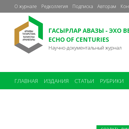
О журнале
Редколлегия
Подписка
Авторам
Кон
ГАСЫРЛАР АВАЗЫ - ЭХО В
ECHO OF CENTURIES
Научно-документальный журнал
ГЛАВНАЯ
ИЗДАНИЯ
СТАТЬИ
РУБРИКИ
Вы
здесь