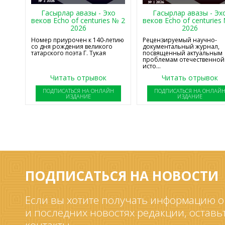
Гасырлар авазы - Эхо
Гасырлар авазы - Эх
веков Echo of centuries № 2
веков Echo of centuries
2026
2026
Номер приурочен к 140-летию
Рецензируемый научно-
со дня рождения великого
документальный журнал,
татарского поэта Г. Тукая
посвященный актуальным
проблемам отечественной
исто...
Читать отрывок
Читать отрывок
ПОДПИСАТЬСЯ НА ОНЛАЙН
ПОДПИСАТЬСЯ НА ОНЛАЙ
ИЗДАНИЕ
ИЗДАНИЕ
ПОДПИСАТЬСЯ НА НОВОСТИ
Если вы хотите получать информацию о
и последних новостях редакции, оставь