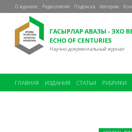
О журнале
Редколлегия
Подписка
Авторам
Кон
ГАСЫРЛАР АВАЗЫ - ЭХО В
ECHO OF CENTURIES
Научно-документальный журнал
ГЛАВНАЯ
ИЗДАНИЯ
СТАТЬИ
РУБРИКИ
Вы
здесь