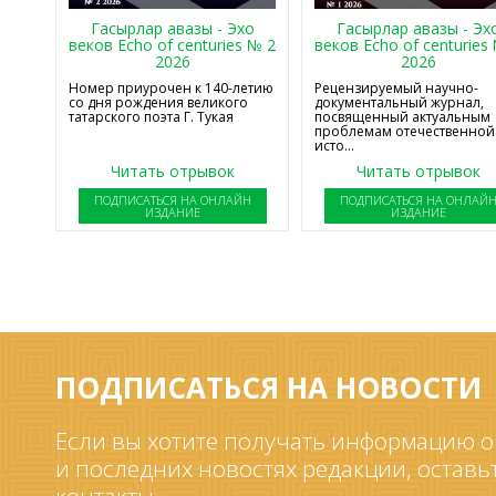
Гасырлар авазы - Эхо
Гасырлар авазы - Эх
веков Echo of centuries № 2
веков Echo of centuries
2026
2026
Номер приурочен к 140-летию
Рецензируемый научно-
со дня рождения великого
документальный журнал,
татарского поэта Г. Тукая
посвященный актуальным
проблемам отечественной
исто...
Читать отрывок
Читать отрывок
ПОДПИСАТЬСЯ НА ОНЛАЙН
ПОДПИСАТЬСЯ НА ОНЛАЙ
ИЗДАНИЕ
ИЗДАНИЕ
ПОДПИСАТЬСЯ НА НОВОСТИ
Если вы хотите получать информацию о
и последних новостях редакции, оставь