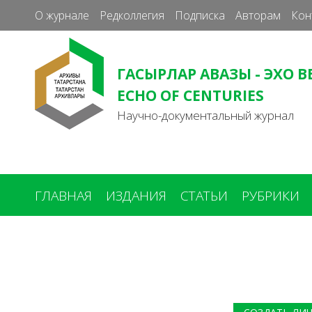
О журнале
Редколлегия
Подписка
Авторам
Кон
ГАСЫРЛАР АВАЗЫ - ЭХО В
ECHO OF CENTURIES
Научно-документальный журнал
ГЛАВНАЯ
ИЗДАНИЯ
СТАТЬИ
РУБРИКИ
Вы
здесь