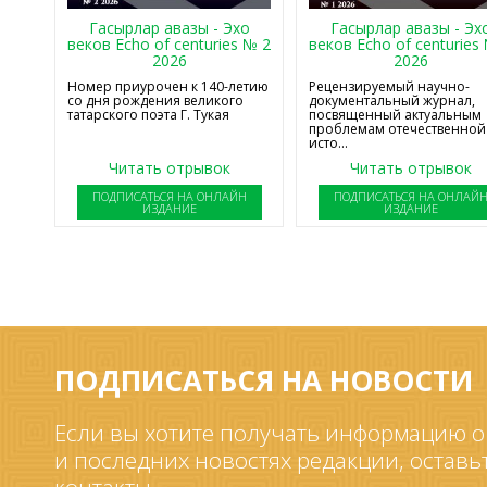
Гасырлар авазы - Эхо
Гасырлар авазы - Эх
веков Echo of centuries № 2
веков Echo of centuries
2026
2026
Номер приурочен к 140-летию
Рецензируемый научно-
со дня рождения великого
документальный журнал,
татарского поэта Г. Тукая
посвященный актуальным
проблемам отечественной
исто...
Читать отрывок
Читать отрывок
ПОДПИСАТЬСЯ НА ОНЛАЙН
ПОДПИСАТЬСЯ НА ОНЛАЙ
ИЗДАНИЕ
ИЗДАНИЕ
ПОДПИСАТЬСЯ НА НОВОСТИ
Если вы хотите получать информацию о
и последних новостях редакции, оставь