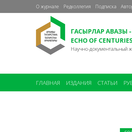
О журнале
Редколлегия
Подписка
Авто
ГАСЫРЛАР АВАЗЫ -
ECHO OF CENTURIE
Научно-документальный 
ГЛАВНАЯ
ИЗДАНИЯ
СТАТЬИ
РУ
Вы
здесь