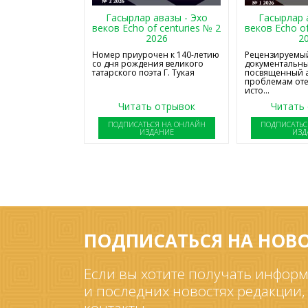
Гасырлар авазы - Эхо
Гасырлар 
веков Echo of centuries № 2
веков Echo of
2026
2
Номер приурочен к 140-летию
Рецензируемый
со дня рождения великого
документальны
татарского поэта Г. Тукая
посвященный 
проблемам от
исто...
Читать отрывок
Читать
ПОДПИСАТЬСЯ НА ОНЛАЙН
ПОДПИСАТЬС
ИЗДАНИЕ
ИЗД
ПОДПИСАТЬСЯ НА НОВ
Если вы хотите получать информ
и последних новостях редакции,