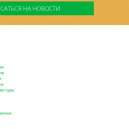
ая
ия
и
ки
авторы
данных