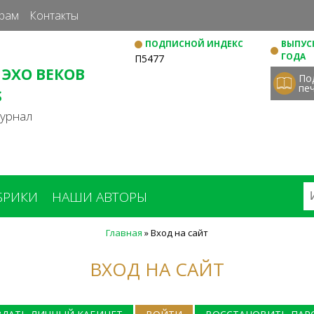
Перейти
рам
Контакты
к
ПОДПИСНОЙ ИНДЕКС
ВЫПУСК
основному
ГОДА
П5477
содержанию
 ЭХО ВЕКОВ
По
пе
S
журнал
БРИКИ
НАШИ АВТОРЫ
Главная
»
Вход на сайт
ВХОД НА САЙТ