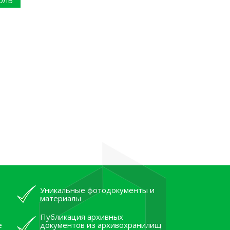
ОЛЬ
Уникальные фотодокументы и
материалы
Публикация архивных
е
документов из архивохранилищ