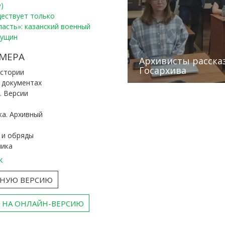
)
уществует только
ласть»: казанский военный
Пущин
Победители конку
Сотрудники редак
МЕРА
«Архивные фонды –
Архивисты рассказ
Эхо веков» встрет
туган як тарихын 
Госархива
(КХТИ)
«Мир архивов скво
истории
и документах
. Версии
ка. Архивный
 и обряды
ника
к
ТНУЮ ВЕРСИЮ
 НА ОНЛАЙН-ВЕРСИЮ