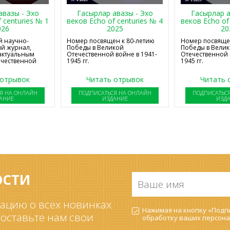
авазы - Эхо
Гасырлар авазы - Эхо
Гасырлар а
 centuries № 1
веков Echo of centuries № 4
веков Echo of
026
2025
20
 научно-
Номер посвящен к 80-летию
Номер посвящен
й журнал,
Победы в Великой
Победы в Вели
актуальным
Отечественной войне в 1941-
Отечественной 
ечественной
1945 гг.
1945 гг.
 отрывок
Читать отрывок
Читать 
Я НА ОНЛАЙН
ПОДПИСАТЬСЯ НА ОНЛАЙН
ПОДПИСАТЬС
АНИЕ
ИЗДАНИЕ
ИЗД
ОСТИ
Ваше
имя
*
ацию о всех новинках
Согласие
Нажимая на кнопку «Подпи
на
 оставьте нам свои
обработку ваших
персона
обработку
ПДн