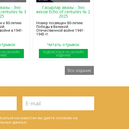
Гасырлар авазы - Эхо
вазы - Эхо
веков Echo of centuries № 2
 centuries № 3
2025
25
Номер посвящен 80-летию
 к 80-летию
Победы в Великой
кой
Отечественной войне 1941-
войне в 1941-
1945 гг.
отрывок
Читать отрывок
Я НА ОНЛАЙН
ПОДПИСАТЬСЯ НА ОНЛАЙН
АНИЕ
ИЗДАНИЕ
Все издания
E-
mail
*
саться на новости» вы даете согласие на
льных данных
.