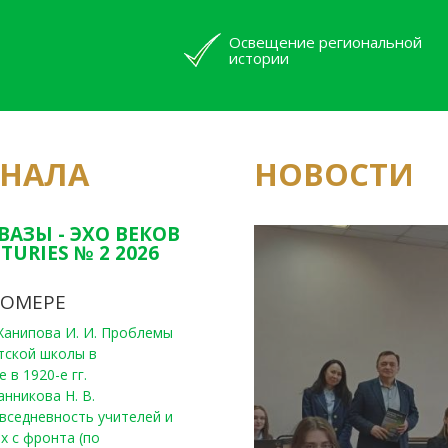
Освещение региональной
истории
РНАЛА
НОВОСТИ
Юным исследовате
конкурсах Татарс
ВАЗЫ - ЭХО ВЕКОВ
TURIES № 2 2026
НОМЕРЕ
, Ханипова И. И. Проблемы
тской школы в
 в 1920-е гг.
анникова Н. В.
вседневность учителей и
х с фронта (по