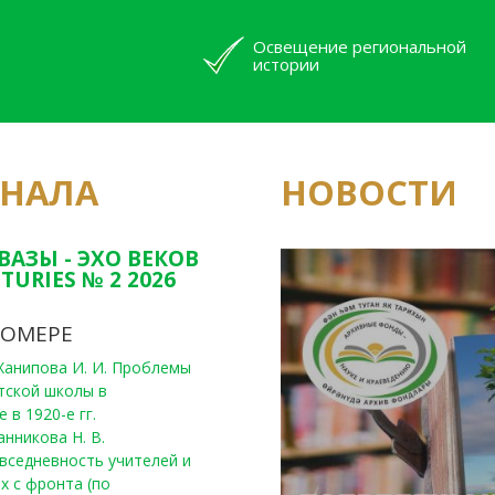
Освещение региональной
истории
РНАЛА
НОВОСТИ
Юным исследовате
конкурсах Татарс
ВАЗЫ - ЭХО ВЕКОВ
TURIES № 2 2026
НОМЕРЕ
, Ханипова И. И. Проблемы
тской школы в
 в 1920-е гг.
анникова Н. В.
вседневность учителей и
х с фронта (по