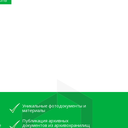
ОЛЬ
Уникальные фотодокументы и
материалы
Публикация архивных
е
документов из архивохранилищ