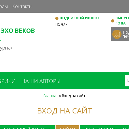
Перейти
рам
Контакты
к
ПОДПИСНОЙ ИНДЕКС
ВЫПУСК
основному
ГОДА
П5477
содержанию
 ЭХО ВЕКОВ
По
пе
S
журнал
БРИКИ
НАШИ АВТОРЫ
Главная
»
Вход на сайт
ВХОД НА САЙТ