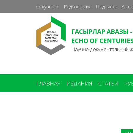
О журнале
Редколлегия
Подписка
Авто
ГАСЫРЛАР АВАЗЫ -
ECHO OF CENTURIE
Научно-документальный 
ГЛАВНАЯ
ИЗДАНИЯ
СТАТЬИ
РУ
Вы
здесь