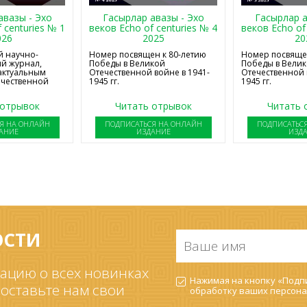
авазы - Эхо
Гасырлар авазы - Эхо
Гасырлар а
 centuries № 1
веков Echo of centuries № 4
веков Echo of
026
2025
20
 научно-
Номер посвящен к 80-летию
Номер посвящен
й журнал,
Победы в Великой
Победы в Вели
актуальным
Отечественной войне в 1941-
Отечественной 
ечественной
1945 гг.
1945 гг.
 отрывок
Читать отрывок
Читать 
Я НА ОНЛАЙН
ПОДПИСАТЬСЯ НА ОНЛАЙН
ПОДПИСАТЬС
АНИЕ
ИЗДАНИЕ
ИЗД
ОСТИ
Ваше
имя
*
ацию о всех новинках
Согласие
Нажимая на кнопку «Подпи
на
 оставьте нам свои
обработку ваших
персона
обработку
ПДн