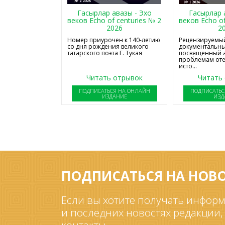
Гасырлар авазы - Эхо
Гасырлар 
веков Echo of centuries № 2
веков Echo of
2026
2
Номер приурочен к 140-летию
Рецензируемый
со дня рождения великого
документальны
татарского поэта Г. Тукая
посвященный 
проблемам от
исто...
Читать отрывок
Читать
ПОДПИСАТЬСЯ НА ОНЛАЙН
ПОДПИСАТЬС
ИЗДАНИЕ
ИЗД
ПОДПИСАТЬСЯ НА НОВ
Если вы хотите получать информ
и последних новостях редакции,