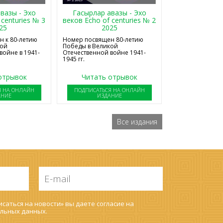
Гасырлар авазы - Эхо
вазы - Эхо
веков Echo of centuries № 2
 centuries № 3
2025
25
Номер посвящен 80-летию
 к 80-летию
Победы в Великой
кой
Отечественной войне 1941-
войне в 1941-
1945 гг.
отрывок
Читать отрывок
Я НА ОНЛАЙН
ПОДПИСАТЬСЯ НА ОНЛАЙН
АНИЕ
ИЗДАНИЕ
Все издания
E-
mail
*
саться на новости» вы даете согласие на
льных данных
.