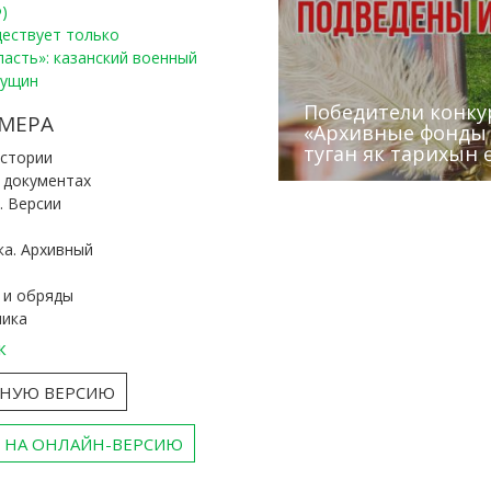
)
уществует только
ласть»: казанский военный
Пущин
Победители конку
Сотрудники редак
МЕРА
«Архивные фонды –
Архивисты рассказ
Эхо веков» встрет
туган як тарихын 
Госархива
(КХТИ)
«Мир архивов скво
истории
и документах
. Версии
ка. Архивный
 и обряды
ника
к
ТНУЮ ВЕРСИЮ
 НА ОНЛАЙН-ВЕРСИЮ