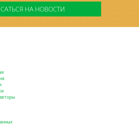
ая
ия
и
ки
авторы
данных