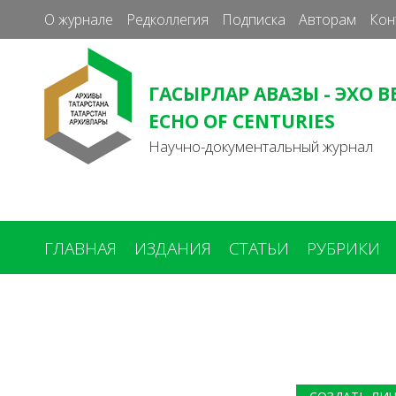
О журнале
Редколлегия
Подписка
Авторам
Кон
ГАСЫРЛАР АВАЗЫ - ЭХО В
ECHO OF CENTURIES
Научно-документальный журнал
ГЛАВНАЯ
ИЗДАНИЯ
СТАТЬИ
РУБРИКИ
Вы
здесь