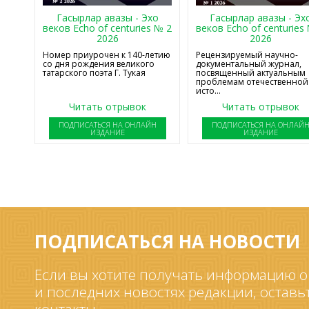
Гасырлар авазы - Эхо
Гасырлар авазы - Эх
веков Echo of centuries № 2
веков Echo of centuries
2026
2026
Номер приурочен к 140-летию
Рецензируемый научно-
со дня рождения великого
документальный журнал,
татарского поэта Г. Тукая
посвященный актуальным
проблемам отечественной
исто...
Читать отрывок
Читать отрывок
ПОДПИСАТЬСЯ НА ОНЛАЙН
ПОДПИСАТЬСЯ НА ОНЛАЙ
ИЗДАНИЕ
ИЗДАНИЕ
ПОДПИСАТЬСЯ НА НОВОСТИ
Если вы хотите получать информацию о
и последних новостях редакции, оставь