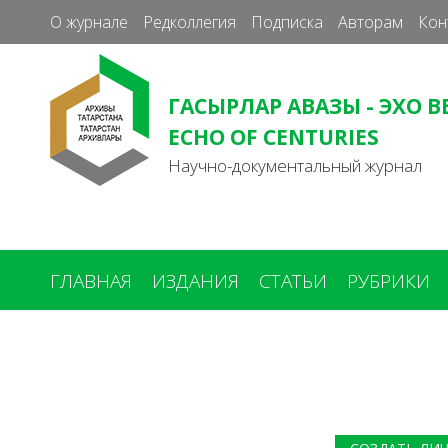
О журнале
Редколлегия
Подписка
Авторам
Кон
ГАСЫРЛАР АВАЗЫ - ЭХО В
ECHO OF CENTURIES
Научно-документальный журнал
ГЛАВНАЯ
ИЗДАНИЯ
СТАТЬИ
РУБРИКИ
Вы
здесь