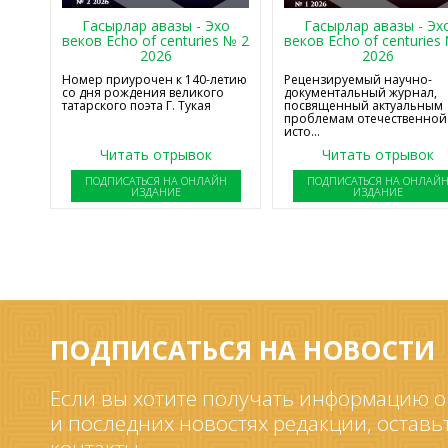
Гасырлар авазы - Эхо
Гасырлар авазы - Эх
веков Echo of centuries № 2
веков Echo of centuries
2026
2026
Номер приурочен к 140-летию
Рецензируемый научно-
со дня рождения великого
документальный журнал,
татарского поэта Г. Тукая
посвященный актуальным
проблемам отечественной
исто...
Читать отрывок
Читать отрывок
ПОДПИСАТЬСЯ НА ОНЛАЙН
ПОДПИСАТЬСЯ НА ОНЛАЙ
ИЗДАНИЕ
ИЗДАНИЕ
ПОДПИСАТЬСЯ НА НОВОСТИ
Если вы хотите получать информацию о
и последних новостях редакции, оставь