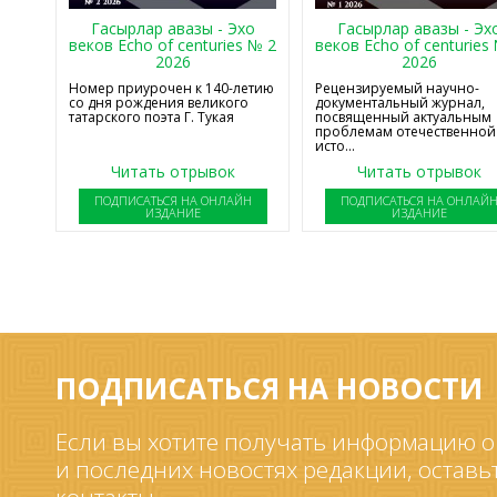
Гасырлар авазы - Эхо
Гасырлар авазы - Эх
веков Echo of centuries № 2
веков Echo of centuries
2026
2026
Номер приурочен к 140-летию
Рецензируемый научно-
со дня рождения великого
документальный журнал,
татарского поэта Г. Тукая
посвященный актуальным
проблемам отечественной
исто...
Читать отрывок
Читать отрывок
ПОДПИСАТЬСЯ НА ОНЛАЙН
ПОДПИСАТЬСЯ НА ОНЛАЙ
ИЗДАНИЕ
ИЗДАНИЕ
ПОДПИСАТЬСЯ НА НОВОСТИ
Если вы хотите получать информацию о
и последних новостях редакции, оставь