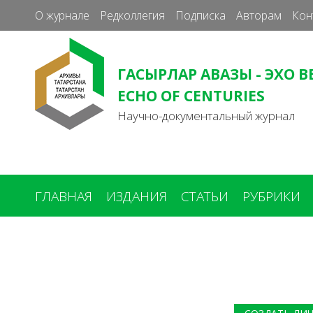
О журнале
Редколлегия
Подписка
Авторам
Кон
ГАСЫРЛАР АВАЗЫ - ЭХО В
ECHO OF CENTURIES
Научно-документальный журнал
ГЛАВНАЯ
ИЗДАНИЯ
СТАТЬИ
РУБРИКИ
Вы
здесь