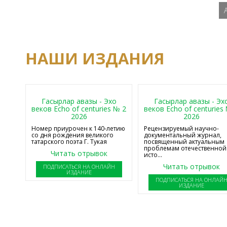
НАШИ ИЗДАНИЯ
Гасырлар авазы - Эхо
Гасырлар авазы - Эх
веков Echo of centuries № 2
веков Echo of centuries
2026
2026
Номер приурочен к 140-летию
Рецензируемый научно-
со дня рождения великого
документальный журнал,
татарского поэта Г. Тукая
посвященный актуальным
проблемам отечественной
Читать отрывок
исто...
Читать отрывок
ПОДПИСАТЬСЯ НА ОНЛАЙН
ИЗДАНИЕ
ПОДПИСАТЬСЯ НА ОНЛАЙ
ИЗДАНИЕ