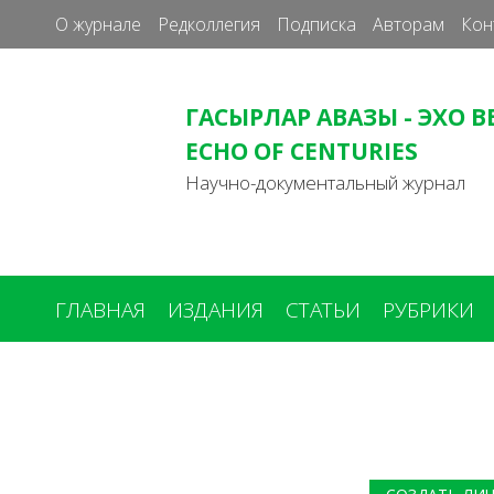
О журнале
Редколлегия
Подписка
Авторам
Кон
ГАСЫРЛАР АВАЗЫ - ЭХО В
ECHO OF CENTURIES
Научно-документальный журнал
ГЛАВНАЯ
ИЗДАНИЯ
СТАТЬИ
РУБРИКИ
Вы
здесь