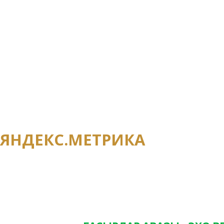
ПОДПИСАТЬСЯ НА НОВОСТИ
Если вы хотите получать информацию о
и последних новостях редакции, оставь
контакты.
ЯНДЕКС.МЕТРИКА