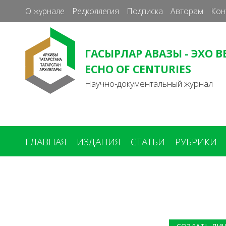
О журнале
Редколлегия
Подписка
Авторам
Кон
ГАСЫРЛАР АВАЗЫ - ЭХО В
ECHO OF CENTURIES
Научно-документальный журнал
ГЛАВНАЯ
ИЗДАНИЯ
СТАТЬИ
РУБРИКИ
Вы
здесь