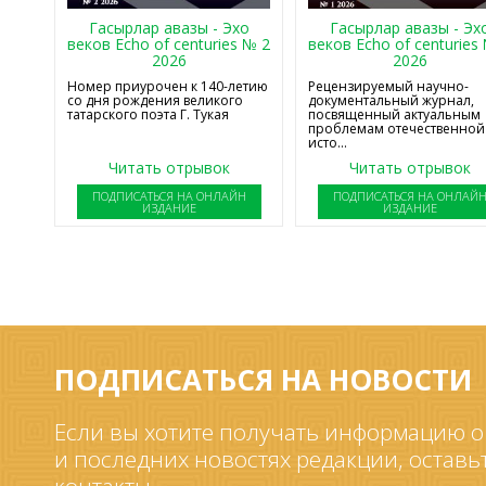
Гасырлар авазы - Эхо
Гасырлар авазы - Эх
веков Echo of centuries № 2
веков Echo of centuries
2026
2026
Номер приурочен к 140-летию
Рецензируемый научно-
со дня рождения великого
документальный журнал,
татарского поэта Г. Тукая
посвященный актуальным
проблемам отечественной
исто...
Читать отрывок
Читать отрывок
ПОДПИСАТЬСЯ НА ОНЛАЙН
ПОДПИСАТЬСЯ НА ОНЛАЙ
ИЗДАНИЕ
ИЗДАНИЕ
ПОДПИСАТЬСЯ НА НОВОСТИ
Если вы хотите получать информацию о
и последних новостях редакции, оставь