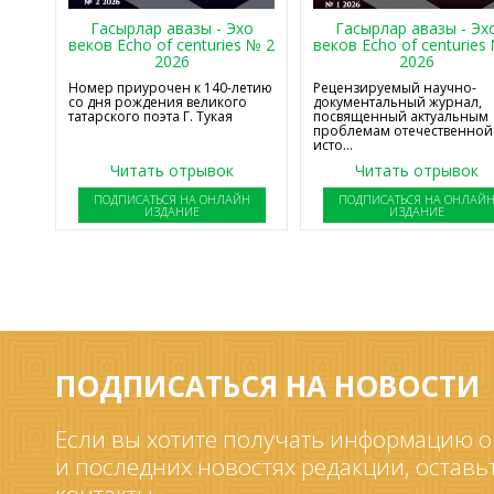
Гасырлар авазы - Эхо
Гасырлар авазы - Эх
веков Echo of centuries № 2
веков Echo of centuries
2026
2026
Номер приурочен к 140-летию
Рецензируемый научно-
со дня рождения великого
документальный журнал,
татарского поэта Г. Тукая
посвященный актуальным
проблемам отечественной
исто...
Читать отрывок
Читать отрывок
ПОДПИСАТЬСЯ НА ОНЛАЙН
ПОДПИСАТЬСЯ НА ОНЛАЙ
ИЗДАНИЕ
ИЗДАНИЕ
ПОДПИСАТЬСЯ НА НОВОСТИ
Если вы хотите получать информацию о
и последних новостях редакции, оставь