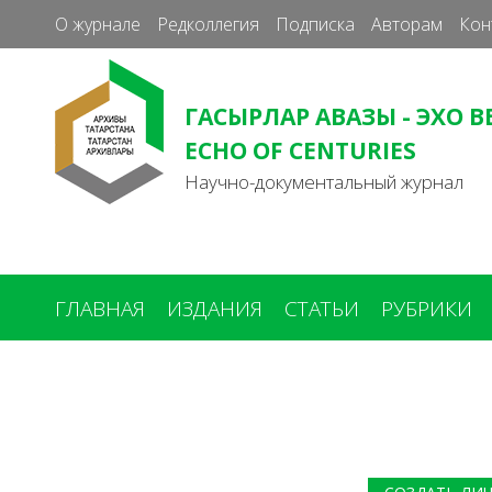
О журнале
Редколлегия
Подписка
Авторам
Кон
ГАСЫРЛАР АВАЗЫ - ЭХО В
ECHO OF CENTURIES
Научно-документальный журнал
ГЛАВНАЯ
ИЗДАНИЯ
СТАТЬИ
РУБРИКИ
Вы
здесь