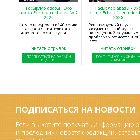
Гасырлар авазы - Эхо
Гасырлар авазы - Эх
веков Echo of centuries № 2
веков Echo of centuries
2026
2026
Номер приурочен к 140-летию
Рецензируемый научно-
со дня рождения великого
документальный журнал,
татарского поэта Г. Тукая
посвященный актуальным
проблемам отечественной
исто...
Читать отрывок
Читать отрывок
ПОДПИСАТЬСЯ НА ОНЛАЙН
ПОДПИСАТЬСЯ НА ОНЛАЙ
ИЗДАНИЕ
ИЗДАНИЕ
ПОДПИСАТЬСЯ НА НОВОСТИ
Если вы хотите получать информацию о
и последних новостях редакции, оставь