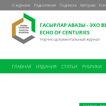
О журнале
Редколлегия
Подписка
Авторам
Кон
ГАСЫРЛАР АВАЗЫ - ЭХО В
ECHO OF CENTURIES
Научно-документальный журнал
ГЛАВНАЯ
ИЗДАНИЯ
СТАТЬИ
РУБРИКИ
Вы
здесь