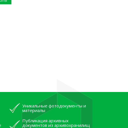
ОЛЬ
Уникальные фотодокументы и
материалы
Публикация архивных
е
документов из архивохранилищ