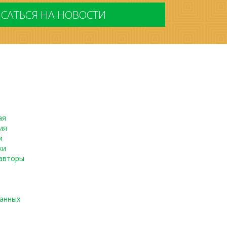
ая
ия
и
ки
авторы
данных