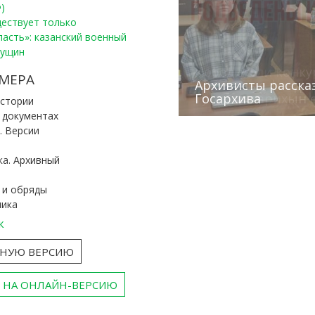
)
уществует только
ласть»: казанский военный
Пущин
Победители конку
Сотрудники редак
МЕРА
«Архивные фонды –
Архивисты рассказ
Эхо веков» встрет
туган як тарихын 
Госархива
(КХТИ)
«Мир архивов скво
истории
и документах
. Версии
ка. Архивный
 и обряды
ника
к
ТНУЮ ВЕРСИЮ
 НА ОНЛАЙН-ВЕРСИЮ