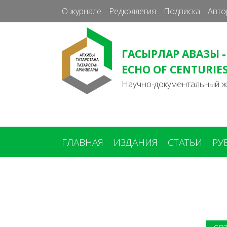
О журнале
Редколлегия
Подписка
Авто
ГАСЫРЛАР АВАЗЫ -
ECHO OF CENTURIE
Научно-документальный 
ГЛАВНАЯ
ИЗДАНИЯ
СТАТЬИ
РУ
Вы
здесь