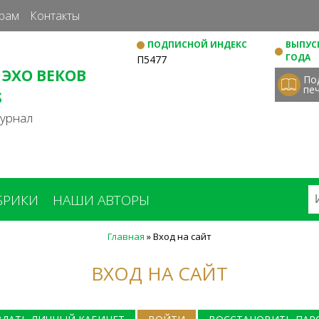
Перейти
рам
Контакты
к
ПОДПИСНОЙ ИНДЕКС
ВЫПУСК
основному
ГОДА
П5477
содержанию
 ЭХО ВЕКОВ
По
пе
S
журнал
БРИКИ
НАШИ АВТОРЫ
Главная
»
Вход на сайт
ВХОД НА САЙТ