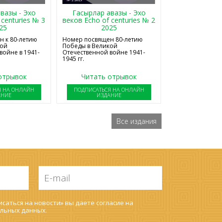
Гасырлар авазы - Эхо
вазы - Эхо
веков Echo of centuries № 2
 centuries № 3
2025
25
Номер посвящен 80-летию
 к 80-летию
Победы в Великой
кой
Отечественной войне 1941-
войне в 1941-
1945 гг.
отрывок
Читать отрывок
Я НА ОНЛАЙН
ПОДПИСАТЬСЯ НА ОНЛАЙН
АНИЕ
ИЗДАНИЕ
Все издания
E-
mail
*
саться на новости» вы даете согласие на
льных данных
.