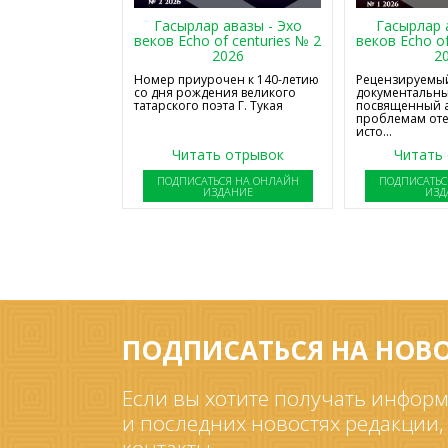
Гасырлар авазы - Эхо
Гасырлар 
веков Echo of centuries № 2
веков Echo of
2026
2
Номер приурочен к 140-летию
Рецензируемый
со дня рождения великого
документальны
татарского поэта Г. Тукая
посвященный 
проблемам от
исто...
Читать отрывок
Читать
ПОДПИСАТЬСЯ НА ОНЛАЙН
ПОДПИСАТЬС
ИЗДАНИЕ
ИЗД
ПОДПИСАТЬСЯ НА НОВ
Если вы хотите получать информ
и последних новостях редакции,