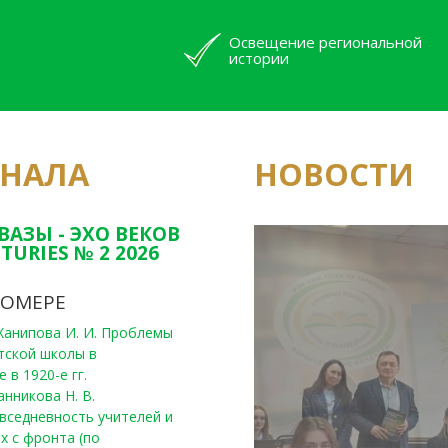
Освещение региональной
истории
РНАЛА
НОВОСТИ
Юным исследовате
конкурсах Татарс
ВАЗЫ - ЭХО ВЕКОВ
TURIES № 2 2026
НОМЕРЕ
, Ханипова И. И. Проблемы
тской школы в
 в 1920-е гг.
анникова Н. В.
вседневность учителей и
х с фронта (по