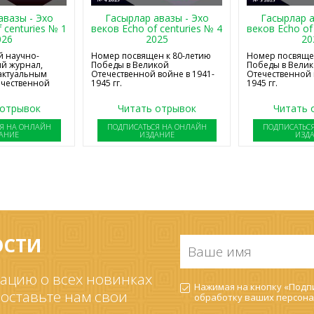
авазы - Эхо
Гасырлар авазы - Эхо
Гасырлар а
 centuries № 1
веков Echo of centuries № 4
веков Echo of
026
2025
20
 научно-
Номер посвящен к 80-летию
Номер посвящен
й журнал,
Победы в Великой
Победы в Вели
актуальным
Отечественной войне в 1941-
Отечественной 
ечественной
1945 гг.
1945 гг.
 отрывок
Читать отрывок
Читать 
Я НА ОНЛАЙН
ПОДПИСАТЬСЯ НА ОНЛАЙН
ПОДПИСАТЬС
АНИЕ
ИЗДАНИЕ
ИЗД
ОСТИ
Ваше
имя
*
ацию о всех новинках
Согласие
Нажимая на кнопку «Подпи
на
 оставьте нам свои
обработку ваших
персона
обработку
ПДн