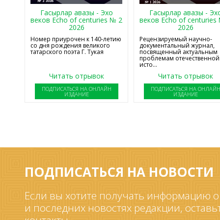
Гасырлар авазы - Эхо
Гасырлар авазы - Эх
веков Echo of centuries № 2
веков Echo of centuries
2026
2026
Номер приурочен к 140-летию
Рецензируемый научно-
со дня рождения великого
документальный журнал,
татарского поэта Г. Тукая
посвященный актуальным
проблемам отечественной
исто...
Читать отрывок
Читать отрывок
ПОДПИСАТЬСЯ НА ОНЛАЙН
ПОДПИСАТЬСЯ НА ОНЛАЙ
ИЗДАНИЕ
ИЗДАНИЕ
ПОДПИСАТЬСЯ НА НОВОСТИ
Если вы хотите получать информацию о
и последних новостях редакции, оставь