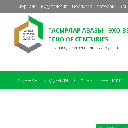
О журнале
Редколлегия
Подписка
Авторам
Кон
ГАСЫРЛАР АВАЗЫ - ЭХО В
ECHO OF CENTURIES
Научно-документальный журнал
ГЛАВНАЯ
ИЗДАНИЯ
СТАТЬИ
РУБРИКИ
Вы
здесь