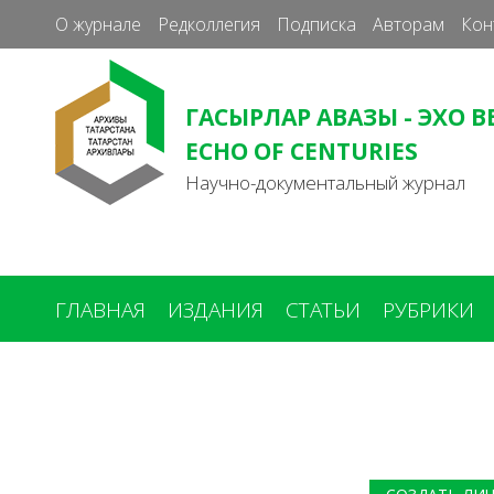
О журнале
Редколлегия
Подписка
Авторам
Кон
ГАСЫРЛАР АВАЗЫ - ЭХО В
ECHO OF CENTURIES
Научно-документальный журнал
ГЛАВНАЯ
ИЗДАНИЯ
СТАТЬИ
РУБРИКИ
Вы
здесь