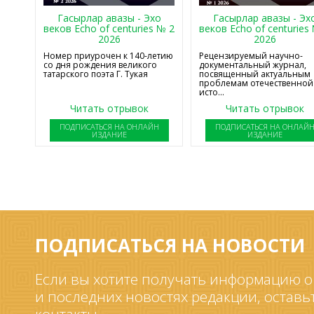
Гасырлар авазы - Эхо
Гасырлар авазы - Эх
веков Echo of centuries № 2
веков Echo of centuries
2026
2026
Номер приурочен к 140-летию
Рецензируемый научно-
со дня рождения великого
документальный журнал,
татарского поэта Г. Тукая
посвященный актуальным
проблемам отечественной
исто...
Читать отрывок
Читать отрывок
ПОДПИСАТЬСЯ НА ОНЛАЙН
ПОДПИСАТЬСЯ НА ОНЛАЙ
ИЗДАНИЕ
ИЗДАНИЕ
ПОДПИСАТЬСЯ НА НОВОСТИ
Если вы хотите получать информацию о
и последних новостях редакции, оставь