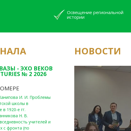
Освещение региональной
истории
РНАЛА
НОВОСТИ
Юным исследовате
конкурсах Татарс
ВАЗЫ - ЭХО ВЕКОВ
TURIES № 2 2026
НОМЕРЕ
, Ханипова И. И. Проблемы
тской школы в
 в 1920-е гг.
анникова Н. В.
вседневность учителей и
х с фронта (по