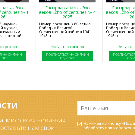
авазы - Эхо
Гасырлар авазы - Эхо
Гасырлар а
 centuries № 1
веков Echo of centuries № 4
веков Echo of
026
2025
20
 научно-
Номер посвящен к 80-летию
Номер посвящен
й журнал,
Победы в Великой
Победы в Вели
актуальным
Отечественной войне в 1941-
Отечественной 
ечественной
1945 гг.
1945 гг.
 отрывок
Читать отрывок
Читать 
Я НА ОНЛАЙН
ПОДПИСАТЬСЯ НА ОНЛАЙН
ПОДПИСАТЬС
АНИЕ
ИЗДАНИЕ
ИЗД
ОСТИ
Ваше
имя
*
ацию о всех новинках
Согласие
Нажимая на кнопку «Подпи
на
 оставьте нам свои
обработку ваших
персона
обработку
ПДн