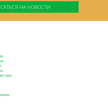
ая
ия
и
ки
авторы
данных