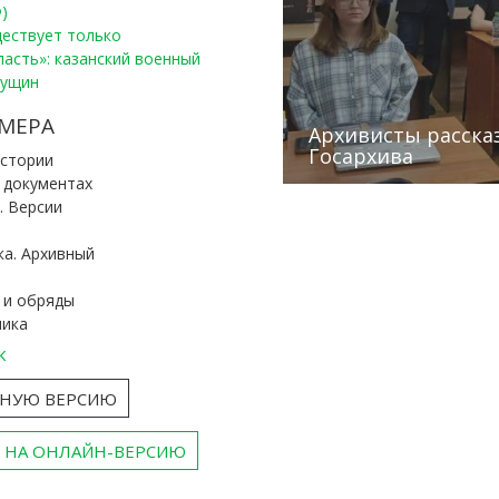
)
уществует только
ласть»: казанский военный
Пущин
Победители конку
Сотрудники редак
МЕРА
«Архивные фонды –
Архивисты рассказ
Эхо веков» встрет
туган як тарихын 
Госархива
(КХТИ)
«Мир архивов скво
истории
и документах
. Версии
ка. Архивный
 и обряды
ника
к
ТНУЮ ВЕРСИЮ
 НА ОНЛАЙН-ВЕРСИЮ