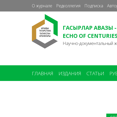
О журнале
Редколлегия
Подписка
Авто
ГАСЫРЛАР АВАЗЫ -
ECHO OF CENTURIE
Научно-документальный 
ГЛАВНАЯ
ИЗДАНИЯ
СТАТЬИ
РУ
Вы
здесь