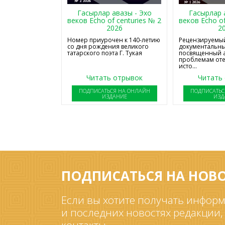
Гасырлар авазы - Эхо
Гасырлар 
веков Echo of centuries № 2
веков Echo of
2026
2
Номер приурочен к 140-летию
Рецензируемый
со дня рождения великого
документальны
татарского поэта Г. Тукая
посвященный 
проблемам от
исто...
Читать отрывок
Читать
ПОДПИСАТЬСЯ НА ОНЛАЙН
ПОДПИСАТЬС
ИЗДАНИЕ
ИЗД
ПОДПИСАТЬСЯ НА НОВ
Если вы хотите получать информ
и последних новостях редакции,