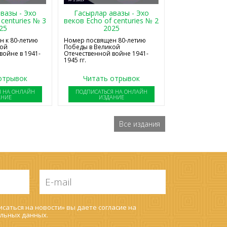
Гасырлар авазы - Эхо
вазы - Эхо
веков Echo of centuries № 2
 centuries № 3
2025
25
Номер посвящен 80-летию
 к 80-летию
Победы в Великой
кой
Отечественной войне 1941-
войне в 1941-
1945 гг.
отрывок
Читать отрывок
Я НА ОНЛАЙН
ПОДПИСАТЬСЯ НА ОНЛАЙН
АНИЕ
ИЗДАНИЕ
Все издания
E-
mail
*
саться на новости» вы даете согласие на
льных данных
.