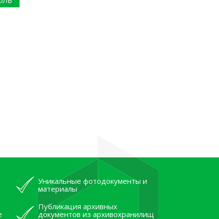
ОЛЬ
Уникальные фотодокументы и
материалы
Публикация архивных
е
документов из архивохранилищ