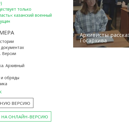
)
уществует только
ласть»: казанский военный
Пущин
Победители конку
Сотрудники редак
МЕРА
«Архивные фонды –
Архивисты рассказ
Эхо веков» встрет
туган як тарихын 
Госархива
(КХТИ)
«Мир архивов скво
истории
и документах
. Версии
ка. Архивный
 и обряды
ника
к
ТНУЮ ВЕРСИЮ
 НА ОНЛАЙН-ВЕРСИЮ