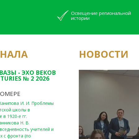
Освещение региональной
истории
РНАЛА
НОВОСТИ
Юным исследовате
конкурсах Татарс
ВАЗЫ - ЭХО ВЕКОВ
TURIES № 2 2026
НОМЕРЕ
, Ханипова И. И. Проблемы
тской школы в
 в 1920-е гг.
анникова Н. В.
вседневность учителей и
х с фронта (по