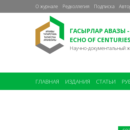
О журнале
Редколлегия
Подписка
Авто
ГАСЫРЛАР АВАЗЫ -
ECHO OF CENTURIE
Научно-документальный 
ГЛАВНАЯ
ИЗДАНИЯ
СТАТЬИ
РУ
Вы
здесь