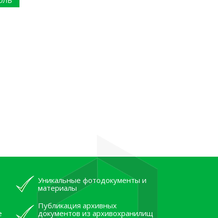
ОЛЬ
Уникальные фотодокументы и
материалы
Публикация архивных
е
документов из архивохранилищ