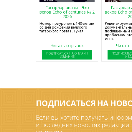
Гасырлар авазы - Эхо
Гасырлар 
веков Echo of centuries № 2
веков Echo of
2026
2
Номер приурочен к 140-летию
Рецензируемый
со дня рождения великого
документальны
татарского поэта Г. Тукая
посвященный 
проблемам от
исто...
Читать отрывок
Читать
ПОДПИСАТЬСЯ НА ОНЛАЙН
ПОДПИСАТЬС
ИЗДАНИЕ
ИЗД
ПОДПИСАТЬСЯ НА НОВ
Если вы хотите получать информ
и последних новостях редакции,