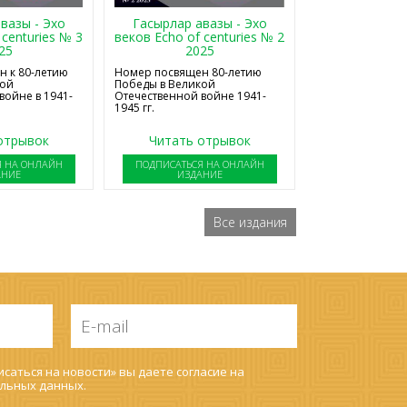
Гасырлар авазы - Эхо
вазы - Эхо
веков Echo of centuries № 2
 centuries № 3
2025
25
Номер посвящен 80-летию
 к 80-летию
Победы в Великой
кой
Отечественной войне 1941-
войне в 1941-
1945 гг.
отрывок
Читать отрывок
Я НА ОНЛАЙН
ПОДПИСАТЬСЯ НА ОНЛАЙН
АНИЕ
ИЗДАНИЕ
Все издания
E-
mail
*
саться на новости» вы даете согласие на
льных данных
.