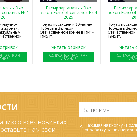
авазы - Эхо
Гасырлар авазы - Эхо
Гасырлар а
 centuries № 1
веков Echo of centuries № 4
веков Echo of
026
2025
20
 научно-
Номер посвящен к 80-летию
Номер посвящен
й журнал,
Победы в Великой
Победы в Вели
актуальным
Отечественной войне в 1941-
Отечественной 
ечественной
1945 гг.
1945 гг.
 отрывок
Читать отрывок
Читать 
Я НА ОНЛАЙН
ПОДПИСАТЬСЯ НА ОНЛАЙН
ПОДПИСАТЬС
АНИЕ
ИЗДАНИЕ
ИЗД
ОСТИ
Ваше
имя
*
ацию о всех новинках
Согласие
Нажимая на кнопку «Подпи
на
 оставьте нам свои
обработку ваших
персона
обработку
ПДн