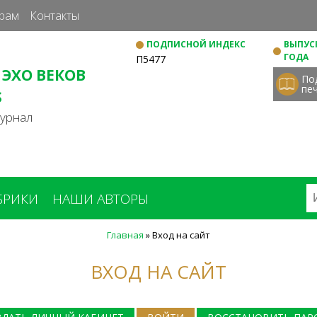
Перейти
рам
Контакты
к
ПОДПИСНОЙ ИНДЕКС
ВЫПУСК
основному
ГОДА
П5477
содержанию
 ЭХО ВЕКОВ
По
пе
S
журнал
БРИКИ
НАШИ АВТОРЫ
Главная
»
Вход на сайт
ВХОД НА САЙТ