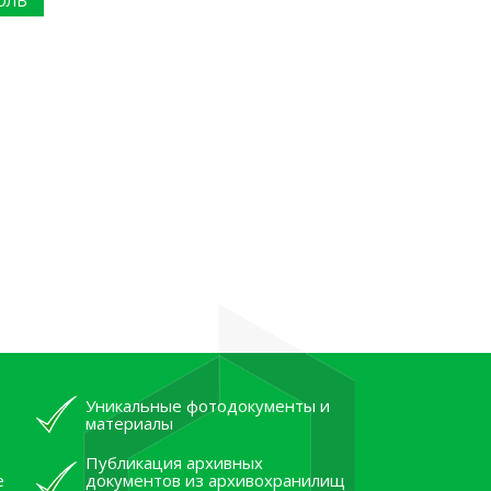
ОЛЬ
Уникальные фотодокументы и
материалы
Публикация архивных
е
документов из архивохранилищ