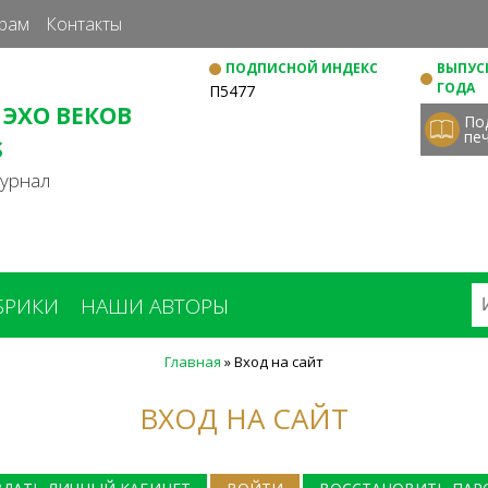
Перейти
рам
Контакты
к
ПОДПИСНОЙ ИНДЕКС
ВЫПУСК
основному
ГОДА
П5477
содержанию
 ЭХО ВЕКОВ
По
пе
S
журнал
БРИКИ
НАШИ АВТОРЫ
Главная
»
Вход на сайт
ВХОД НА САЙТ