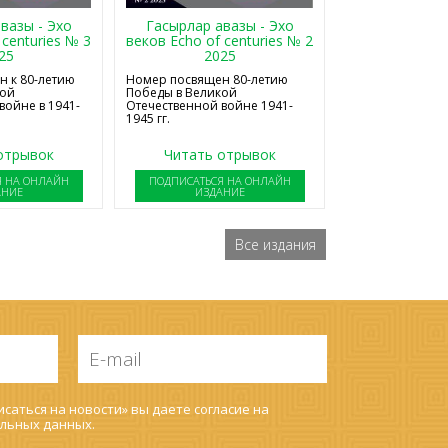
Гасырлар авазы - Эхо
вазы - Эхо
веков Echo of centuries № 2
 centuries № 3
2025
25
Номер посвящен 80-летию
 к 80-летию
Победы в Великой
кой
Отечественной войне 1941-
войне в 1941-
1945 гг.
отрывок
Читать отрывок
Я НА ОНЛАЙН
ПОДПИСАТЬСЯ НА ОНЛАЙН
АНИЕ
ИЗДАНИЕ
Все издания
E-
mail
*
саться на новости» вы даете согласие на
льных данных
.