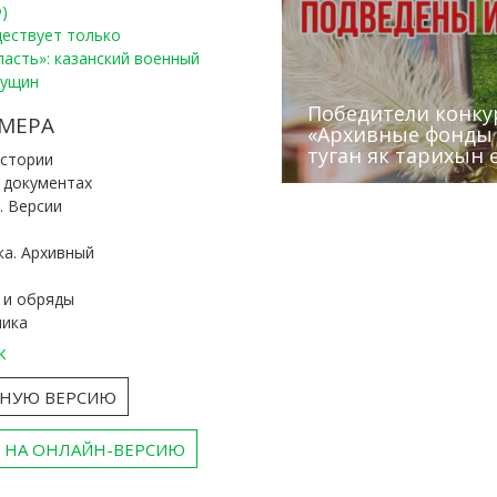
)
уществует только
ласть»: казанский военный
Пущин
Победители конку
Сотрудники редак
МЕРА
«Архивные фонды –
Архивисты рассказ
Эхо веков» встрет
туган як тарихын 
Госархива
(КХТИ)
«Мир архивов скво
истории
и документах
. Версии
ка. Архивный
 и обряды
ника
к
ТНУЮ ВЕРСИЮ
 НА ОНЛАЙН-ВЕРСИЮ