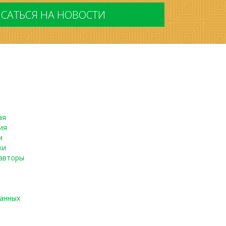
ая
ия
и
ки
авторы
данных