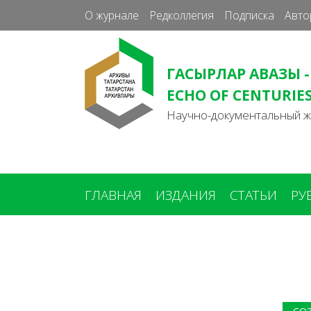
О журнале
Редколлегия
Подписка
Авто
ГАСЫРЛАР АВАЗЫ -
ECHO OF CENTURIE
Научно-документальный 
ГЛАВНАЯ
ИЗДАНИЯ
СТАТЬИ
РУ
Вы
здесь