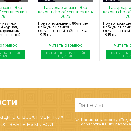
авазы - Эхо
Гасырлар авазы - Эхо
Гасырлар а
 centuries № 1
веков Echo of centuries № 4
веков Echo of
026
2025
20
 научно-
Номер посвящен к 80-летию
Номер посвящен
й журнал,
Победы в Великой
Победы в Вели
актуальным
Отечественной войне в 1941-
Отечественной 
ечественной
1945 гг.
1945 гг.
 отрывок
Читать отрывок
Читать 
Я НА ОНЛАЙН
ПОДПИСАТЬСЯ НА ОНЛАЙН
ПОДПИСАТЬС
АНИЕ
ИЗДАНИЕ
ИЗД
ОСТИ
Ваше
имя
*
ацию о всех новинках
Согласие
Нажимая на кнопку «Подпи
на
 оставьте нам свои
обработку ваших
персона
обработку
ПДн