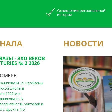
Освещение региональной
истории
РНАЛА
НОВОСТИ
Юным исследовате
конкурсах Татарс
ВАЗЫ - ЭХО ВЕКОВ
TURIES № 2 2026
НОМЕРЕ
, Ханипова И. И. Проблемы
тской школы в
 в 1920-е гг.
анникова Н. В.
вседневность учителей и
х с фронта (по