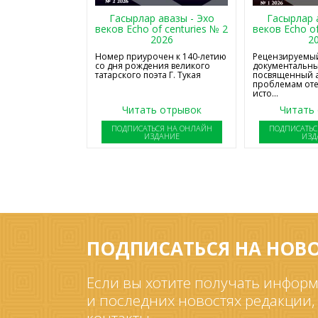
Гасырлар авазы - Эхо
Гасырлар 
веков Echo of centuries № 2
веков Echo of
2026
2
Номер приурочен к 140-летию
Рецензируемый
со дня рождения великого
документальны
татарского поэта Г. Тукая
посвященный 
проблемам от
исто...
Читать отрывок
Читать
ПОДПИСАТЬСЯ НА ОНЛАЙН
ПОДПИСАТЬС
ИЗДАНИЕ
ИЗД
ПОДПИСАТЬСЯ НА НОВ
Если вы хотите получать информ
и последних новостях редакции,