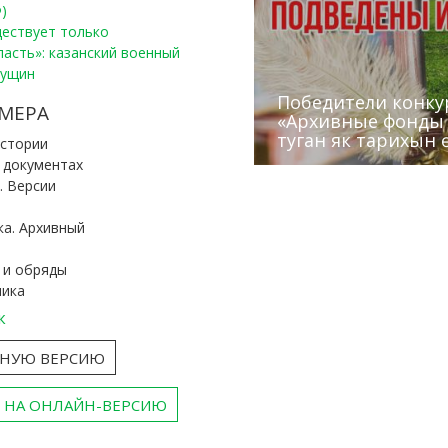
)
уществует только
ласть»: казанский военный
Пущин
Победители конку
Сотрудники редак
МЕРА
«Архивные фонды –
Архивисты рассказ
Эхо веков» встрет
туган як тарихын 
Госархива
(КХТИ)
«Мир архивов скво
истории
и документах
. Версии
ка. Архивный
 и обряды
ника
к
ТНУЮ ВЕРСИЮ
 НА ОНЛАЙН-ВЕРСИЮ