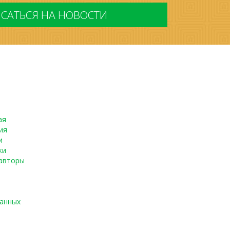
ая
ия
и
ки
авторы
данных