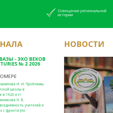
Освещение региональной
истории
РНАЛА
НОВОСТИ
Юным исследовате
конкурсах Татарс
ВАЗЫ - ЭХО ВЕКОВ
TURIES № 2 2026
НОМЕРЕ
, Ханипова И. И. Проблемы
тской школы в
 в 1920-е гг.
анникова Н. В.
вседневность учителей и
х с фронта (по