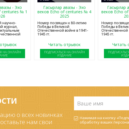
авазы - Эхо
Гасырлар авазы - Эхо
Гасырлар а
 centuries № 1
веков Echo of centuries № 4
веков Echo of
026
2025
20
 научно-
Номер посвящен к 80-летию
Номер посвящен
й журнал,
Победы в Великой
Победы в Вели
актуальным
Отечественной войне в 1941-
Отечественной 
ечественной
1945 гг.
1945 гг.
 отрывок
Читать отрывок
Читать 
Я НА ОНЛАЙН
ПОДПИСАТЬСЯ НА ОНЛАЙН
ПОДПИСАТЬС
АНИЕ
ИЗДАНИЕ
ИЗД
ОСТИ
Ваше
имя
*
ацию о всех новинках
Согласие
Нажимая на кнопку «Подпи
на
 оставьте нам свои
обработку ваших
персона
обработку
ПДн