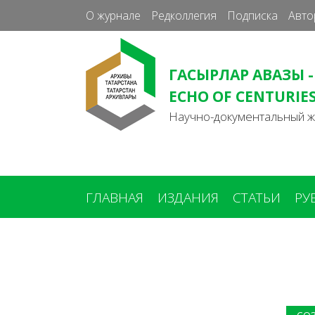
О журнале
Редколлегия
Подписка
Авто
ГАСЫРЛАР АВАЗЫ -
ECHO OF CENTURIE
Научно-документальный 
ГЛАВНАЯ
ИЗДАНИЯ
СТАТЬИ
РУ
Вы
здесь