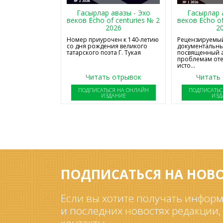
Гасырлар авазы - Эхо
Гасырлар 
веков Echo of centuries № 2
веков Echo of
2026
2
Номер приурочен к 140-летию
Рецензируемый
со дня рождения великого
документальны
татарского поэта Г. Тукая
посвященный 
проблемам от
исто...
Читать отрывок
Читать
ПОДПИСАТЬСЯ НА ОНЛАЙН
ПОДПИСАТЬС
ИЗДАНИЕ
ИЗД
ПОДПИСАТЬСЯ НА НОВ
Если вы хотите получать информ
и последних новостях редакции,