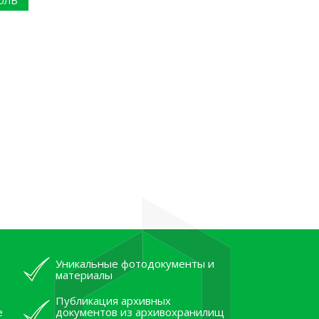
ОЛЬ
Уникальные фотодокументы и
материалы
Публикация архивных
е
документов из архивохранилищ