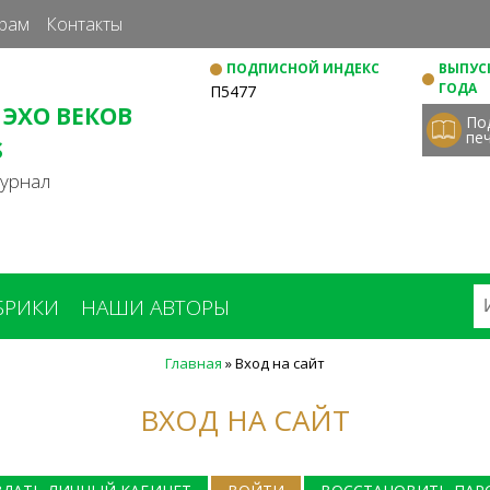
Перейти
рам
Контакты
к
ПОДПИСНОЙ ИНДЕКС
ВЫПУСК
основному
ГОДА
П5477
содержанию
 ЭХО ВЕКОВ
По
пе
S
журнал
БРИКИ
НАШИ АВТОРЫ
Главная
»
Вход на сайт
ВХОД НА САЙТ