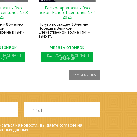
Гасырлар авазы - Эхо
вазы - Эхо
веков Echo of centuries № 2
 centuries № 3
2025
25
Номер посвящен 80-летию
 к 80-летию
Победы в Великой
кой
Отечественной войне 1941-
войне в 1941-
1945 гг.
отрывок
Читать отрывок
Я НА ОНЛАЙН
ПОДПИСАТЬСЯ НА ОНЛАЙН
АНИЕ
ИЗДАНИЕ
Все издания
E-
mail
*
саться на новости» вы даете согласие на
льных данных
.