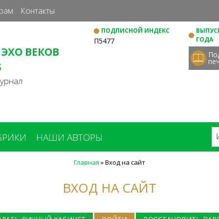
Перейти
рам
Контакты
к
ПОДПИСНОЙ ИНДЕКС
ВЫПУСК
основному
ГОДА
П5477
содержанию
 ЭХО ВЕКОВ
По
пе
S
журнал
БРИКИ
НАШИ АВТОРЫ
Главная
»
Вход на сайт
ВХОД НА САЙТ