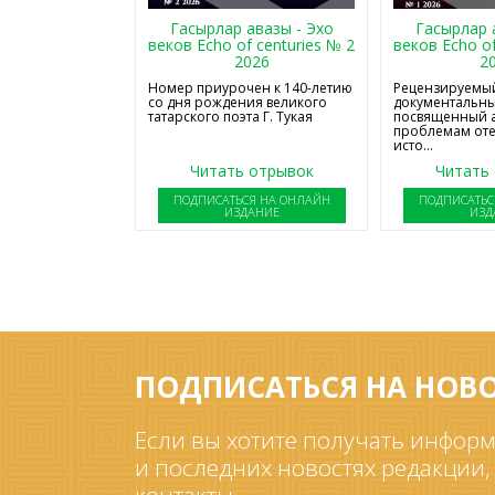
Гасырлар авазы - Эхо
Гасырлар 
веков Echo of centuries № 2
веков Echo of
2026
2
Номер приурочен к 140-летию
Рецензируемый
со дня рождения великого
документальны
татарского поэта Г. Тукая
посвященный 
проблемам от
исто...
Читать отрывок
Читать
ПОДПИСАТЬСЯ НА ОНЛАЙН
ПОДПИСАТЬС
ИЗДАНИЕ
ИЗД
ПОДПИСАТЬСЯ НА НОВ
Если вы хотите получать информ
и последних новостях редакции,