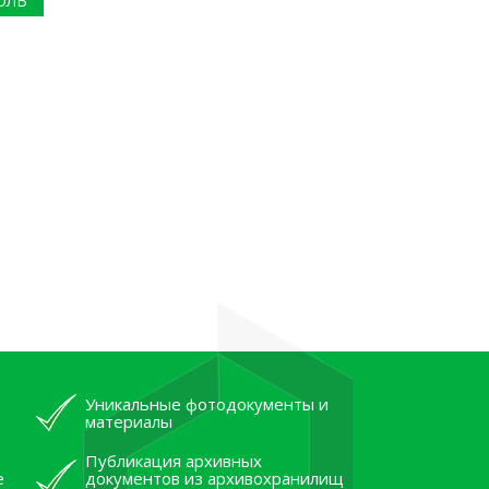
ОЛЬ
Уникальные фотодокументы и
материалы
Публикация архивных
е
документов из архивохранилищ