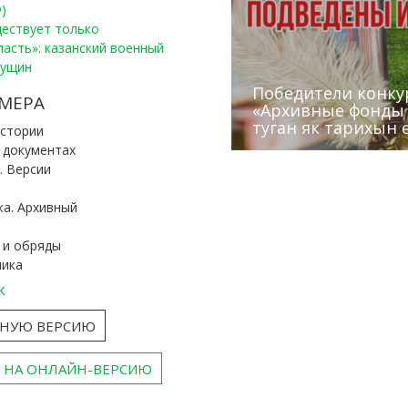
)
уществует только
ласть»: казанский военный
Пущин
Победители конку
Сотрудники редак
МЕРА
«Архивные фонды –
Архивисты рассказ
Эхо веков» встрет
туган як тарихын 
Госархива
(КХТИ)
«Мир архивов скво
истории
и документах
. Версии
ка. Архивный
 и обряды
ника
к
ТНУЮ ВЕРСИЮ
 НА ОНЛАЙН-ВЕРСИЮ