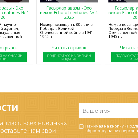
авазы - Эхо
Гасырлар авазы - Эхо
Гасырлар а
 centuries № 1
веков Echo of centuries № 4
веков Echo of
026
2025
20
 научно-
Номер посвящен к 80-летию
Номер посвящен
й журнал,
Победы в Великой
Победы в Вели
актуальным
Отечественной войне в 1941-
Отечественной 
ечественной
1945 гг.
1945 гг.
 отрывок
Читать отрывок
Читать 
Я НА ОНЛАЙН
ПОДПИСАТЬСЯ НА ОНЛАЙН
ПОДПИСАТЬС
АНИЕ
ИЗДАНИЕ
ИЗД
ОСТИ
Ваше
имя
*
ацию о всех новинках
Согласие
Нажимая на кнопку «Подпи
на
 оставьте нам свои
обработку ваших
персона
обработку
ПДн