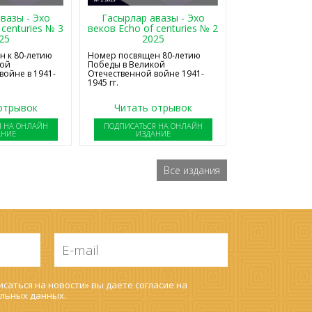
Гасырлар авазы - Эхо
вазы - Эхо
веков Echo of centuries № 2
 centuries № 3
2025
25
Номер посвящен 80-летию
 к 80-летию
Победы в Великой
кой
Отечественной войне 1941-
войне в 1941-
1945 гг.
отрывок
Читать отрывок
Я НА ОНЛАЙН
ПОДПИСАТЬСЯ НА ОНЛАЙН
АНИЕ
ИЗДАНИЕ
Все издания
E-
mail
*
саться на новости» вы даете согласие на
льных данных
.