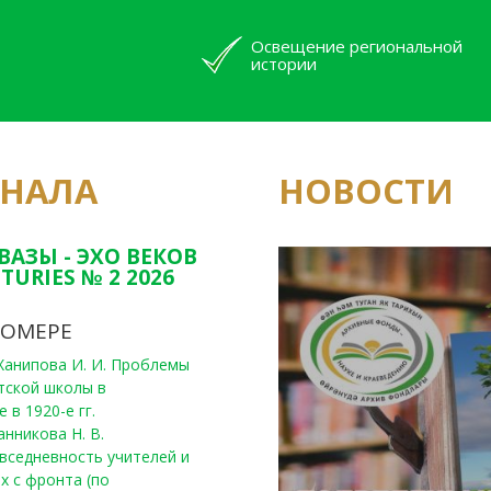
Освещение региональной
истории
РНАЛА
НОВОСТИ
Юным исследовате
конкурсах Татарс
ВАЗЫ - ЭХО ВЕКОВ
TURIES № 2 2026
НОМЕРЕ
, Ханипова И. И. Проблемы
тской школы в
 в 1920-е гг.
анникова Н. В.
вседневность учителей и
х с фронта (по