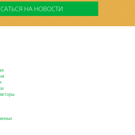
ая
ия
и
ки
авторы
данных