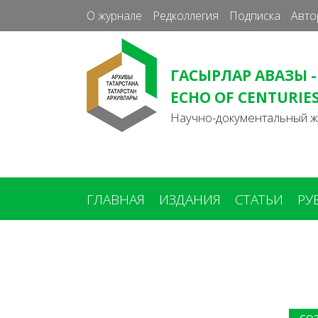
О журнале
Редколлегия
Подписка
Авто
ГАСЫРЛАР АВАЗЫ -
ECHO OF CENTURIE
Научно-документальный 
ГЛАВНАЯ
ИЗДАНИЯ
СТАТЬИ
РУ
Вы
здесь