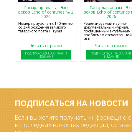
Гасырлар авазы - Эхо
Гасырлар авазы - Эх
веков Echo of centuries № 2
веков Echo of centuries
2026
2026
Номер приурочен к 140-летию
Рецензируемый научно-
со дня рождения великого
документальный журнал,
татарского поэта Г. Тукая
посвященный актуальным
проблемам отечественной
исто...
Читать отрывок
Читать отрывок
ПОДПИСАТЬСЯ НА ОНЛАЙН
ПОДПИСАТЬСЯ НА ОНЛАЙ
ИЗДАНИЕ
ИЗДАНИЕ
ПОДПИСАТЬСЯ НА НОВОСТИ
Если вы хотите получать информацию о
и последних новостях редакции, оставь