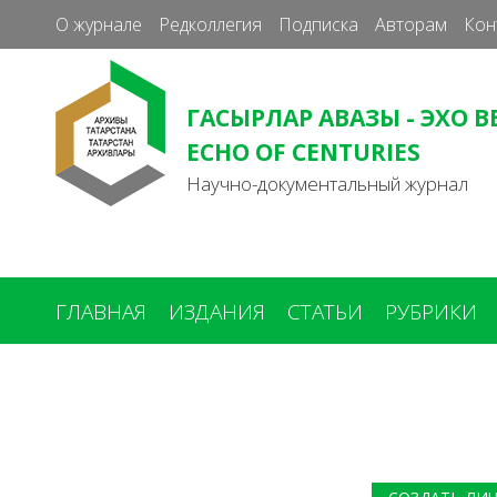
О журнале
Редколлегия
Подписка
Авторам
Кон
ГАСЫРЛАР АВАЗЫ - ЭХО В
ECHO OF CENTURIES
Научно-документальный журнал
ГЛАВНАЯ
ИЗДАНИЯ
СТАТЬИ
РУБРИКИ
Вы
здесь