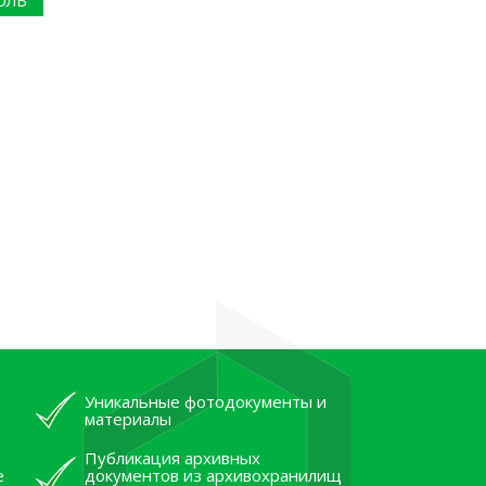
ОЛЬ
Уникальные фотодокументы и
материалы
Публикация архивных
е
документов из архивохранилищ