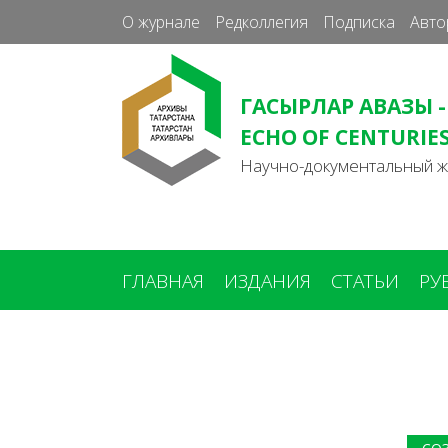
О журнале
Редколлегия
Подписка
Авто
ГАСЫРЛАР АВАЗЫ -
ECHO OF CENTURIE
Научно-документальный 
ГЛАВНАЯ
ИЗДАНИЯ
СТАТЬИ
РУ
Вы
здесь