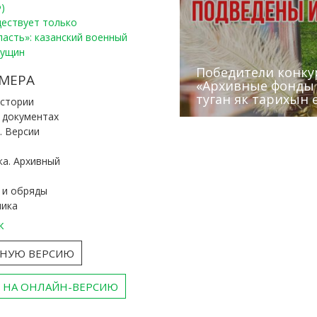
)
уществует только
ласть»: казанский военный
Пущин
Победители конку
Сотрудники редак
МЕРА
«Архивные фонды –
Архивисты рассказ
Эхо веков» встрет
туган як тарихын 
Госархива
(КХТИ)
«Мир архивов скво
истории
и документах
. Версии
ка. Архивный
 и обряды
ника
к
ТНУЮ ВЕРСИЮ
 НА ОНЛАЙН-ВЕРСИЮ