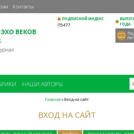
Перейти
рам
Контакты
к
ПОДПИСНОЙ ИНДЕКС
ВЫПУСК
основному
ГОДА
П5477
содержанию
 ЭХО ВЕКОВ
По
пе
S
журнал
БРИКИ
НАШИ АВТОРЫ
Главная
»
Вход на сайт
ВХОД НА САЙТ