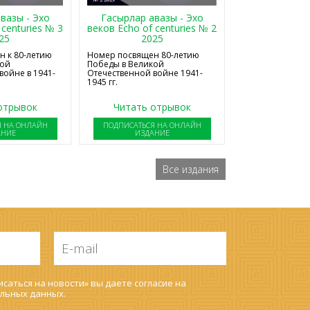
Гасырлар авазы - Эхо
вазы - Эхо
веков Echo of centuries № 2
 centuries № 3
2025
25
Номер посвящен 80-летию
 к 80-летию
Победы в Великой
кой
Отечественной войне 1941-
войне в 1941-
1945 гг.
отрывок
Читать отрывок
Я НА ОНЛАЙН
ПОДПИСАТЬСЯ НА ОНЛАЙН
АНИЕ
ИЗДАНИЕ
Все издания
E-
mail
*
саться на новости» вы даете согласие на
льных данных
.