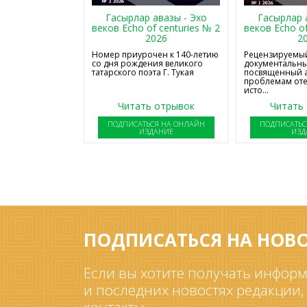
Гасырлар авазы - Эхо
Гасырлар 
веков Echo of centuries № 2
веков Echo of
2026
2
Номер приурочен к 140-летию
Рецензируемый
со дня рождения великого
документальны
татарского поэта Г. Тукая
посвященный 
проблемам от
исто...
Читать отрывок
Читать
ПОДПИСАТЬСЯ НА ОНЛАЙН
ПОДПИСАТЬС
ИЗДАНИЕ
ИЗД
ПОДПИСАТЬСЯ НА НОВ
Если вы хотите получать информ
и последних новостях редакции,