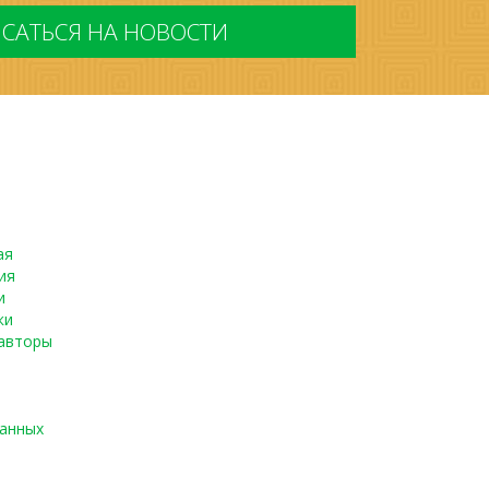
ая
ия
и
ки
авторы
данных