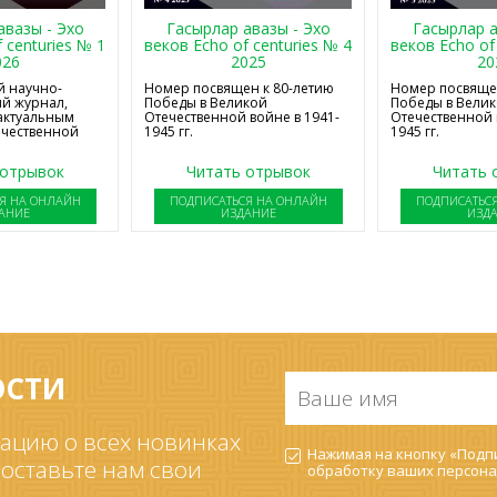
авазы - Эхо
Гасырлар авазы - Эхо
Гасырлар а
 centuries № 1
веков Echo of centuries № 4
веков Echo of
026
2025
20
 научно-
Номер посвящен к 80-летию
Номер посвящен
й журнал,
Победы в Великой
Победы в Вели
актуальным
Отечественной войне в 1941-
Отечественной 
ечественной
1945 гг.
1945 гг.
 отрывок
Читать отрывок
Читать 
Я НА ОНЛАЙН
ПОДПИСАТЬСЯ НА ОНЛАЙН
ПОДПИСАТЬС
АНИЕ
ИЗДАНИЕ
ИЗД
ОСТИ
Ваше
имя
*
ацию о всех новинках
Согласие
Нажимая на кнопку «Подпи
на
 оставьте нам свои
обработку ваших
персона
обработку
ПДн