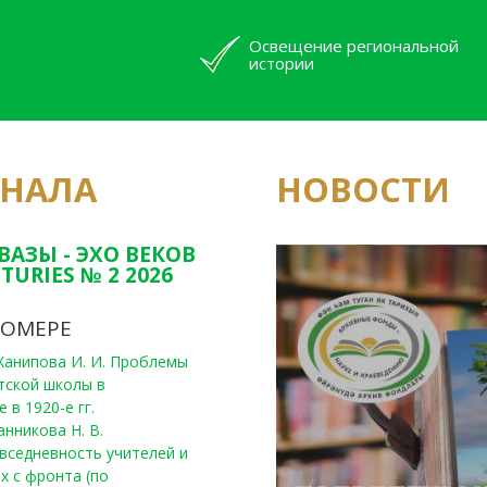
Освещение региональной
истории
РНАЛА
НОВОСТИ
Юным исследовате
конкурсах Татарс
ВАЗЫ - ЭХО ВЕКОВ
TURIES № 2 2026
НОМЕРЕ
, Ханипова И. И. Проблемы
тской школы в
 в 1920-е гг.
анникова Н. В.
вседневность учителей и
х с фронта (по