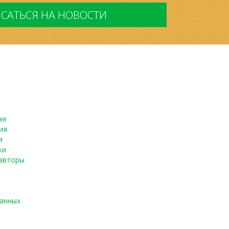
ая
ия
и
ки
авторы
данных