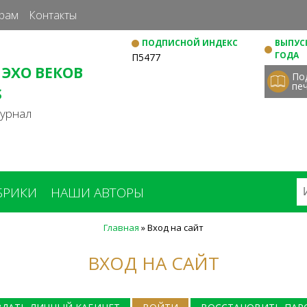
Перейти
рам
Контакты
к
ПОДПИСНОЙ ИНДЕКС
ВЫПУСК
основному
ГОДА
П5477
содержанию
 ЭХО ВЕКОВ
По
пе
S
журнал
БРИКИ
НАШИ АВТОРЫ
Главная
»
Вход на сайт
ВХОД НА САЙТ