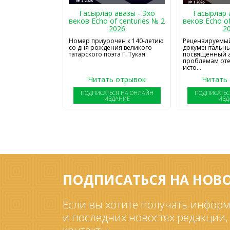
Гасырлар авазы - Эхо
Гасырлар 
веков Echo of centuries № 2
веков Echo of
2026
2
Номер приурочен к 140-летию
Рецензируемый
со дня рождения великого
документальны
татарского поэта Г. Тукая
посвященный 
проблемам от
исто...
Читать отрывок
Читать
ПОДПИСАТЬСЯ НА ОНЛАЙН
ПОДПИСАТЬС
ИЗДАНИЕ
ИЗД
ПОДПИСАТЬСЯ НА НОВ
Если вы хотите получать информ
и последних новостях редакции,