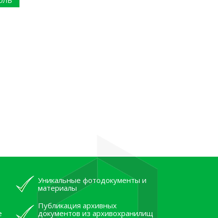
ОЛЬ
Уникальные фотодокументы и
материалы
Публикация архивных
е
документов из архивохранилищ