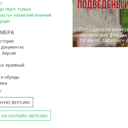
)
уществует только
ласть»: казанский военный
Пущин
Победители конку
Сотрудники редак
МЕРА
«Архивные фонды –
Архивисты рассказ
Эхо веков» встрет
туган як тарихын 
Госархива
(КХТИ)
«Мир архивов скво
истории
и документах
. Версии
ка. Архивный
 и обряды
ника
к
ТНУЮ ВЕРСИЮ
 НА ОНЛАЙН-ВЕРСИЮ