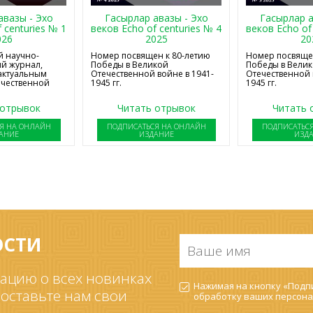
авазы - Эхо
Гасырлар авазы - Эхо
Гасырлар а
 centuries № 1
веков Echo of centuries № 4
веков Echo of
026
2025
20
 научно-
Номер посвящен к 80-летию
Номер посвящен
й журнал,
Победы в Великой
Победы в Вели
актуальным
Отечественной войне в 1941-
Отечественной 
ечественной
1945 гг.
1945 гг.
 отрывок
Читать отрывок
Читать 
Я НА ОНЛАЙН
ПОДПИСАТЬСЯ НА ОНЛАЙН
ПОДПИСАТЬС
АНИЕ
ИЗДАНИЕ
ИЗД
ОСТИ
Ваше
имя
*
ацию о всех новинках
Согласие
Нажимая на кнопку «Подпи
на
 оставьте нам свои
обработку ваших
персона
обработку
ПДн