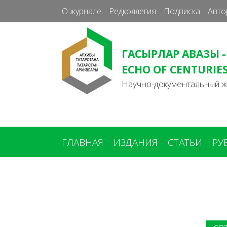
О журнале
Редколлегия
Подписка
Авто
ГАСЫРЛАР АВАЗЫ -
ECHO OF CENTURIE
Научно-документальный 
ГЛАВНАЯ
ИЗДАНИЯ
СТАТЬИ
РУ
Вы
здесь