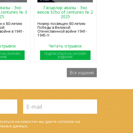
Гасырлар авазы - Эхо
вазы - Эхо
веков Echo of centuries № 2
 centuries № 3
2025
25
Номер посвящен 80-летию
 к 80-летию
Победы в Великой
кой
Отечественной войне 1941-
войне в 1941-
1945 гг.
отрывок
Читать отрывок
Я НА ОНЛАЙН
ПОДПИСАТЬСЯ НА ОНЛАЙН
АНИЕ
ИЗДАНИЕ
Все издания
E-
mail
*
саться на новости» вы даете согласие на
льных данных
.