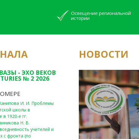
Освещение региональной
истории
РНАЛА
НОВОСТИ
Юным исследовате
конкурсах Татарс
ВАЗЫ - ЭХО ВЕКОВ
TURIES № 2 2026
НОМЕРЕ
, Ханипова И. И. Проблемы
тской школы в
 в 1920-е гг.
анникова Н. В.
вседневность учителей и
х с фронта (по