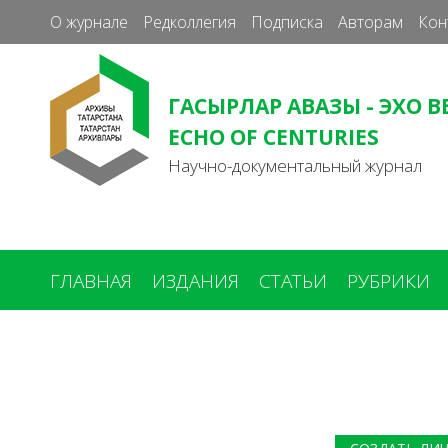
О журнале
Редколлегия
Подписка
Авторам
Кон
ГАСЫРЛАР АВАЗЫ - ЭХО В
ECHO OF CENTURIES
Научно-документальный журнал
ГЛАВНАЯ
ИЗДАНИЯ
СТАТЬИ
РУБРИКИ
Вы
здесь