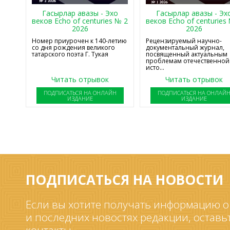
Гасырлар авазы - Эхо
Гасырлар авазы - Эх
веков Echo of centuries № 2
веков Echo of centuries
2026
2026
Номер приурочен к 140-летию
Рецензируемый научно-
со дня рождения великого
документальный журнал,
татарского поэта Г. Тукая
посвященный актуальным
проблемам отечественной
исто...
Читать отрывок
Читать отрывок
ПОДПИСАТЬСЯ НА ОНЛАЙН
ПОДПИСАТЬСЯ НА ОНЛАЙ
ИЗДАНИЕ
ИЗДАНИЕ
ПОДПИСАТЬСЯ НА НОВОСТИ
Если вы хотите получать информацию о
и последних новостях редакции, оставь