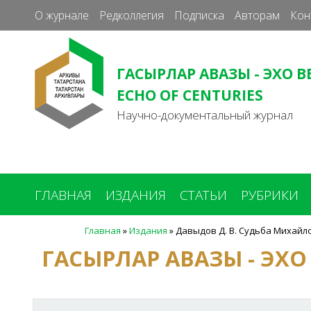
О журнале
Редколлегия
Подписка
Авторам
Кон
ГАСЫРЛАР АВАЗЫ - ЭХО В
ECHO OF CENTURIES
Научно-документальный журнал
ГЛАВНАЯ
ИЗДАНИЯ
СТАТЬИ
РУБРИКИ
Главная
»
Издания
»
Давыдов Д. В. Судьба Михайл
Вы
ГАСЫРЛАР АВАЗЫ - ЭХО
здесь