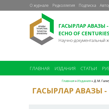
О журнале
Редколлегия
Подписка
Авто
ГАСЫРЛАР АВАЗЫ -
ECHO OF CENTURIE
Научно-документальный 
ГЛАВНАЯ
ИЗДАНИЯ
СТАТЬИ
РУ
Главная
»
Издания
»
Д. М. Га
Вы
ГАСЫРЛАР АВАЗЫ -
здесь