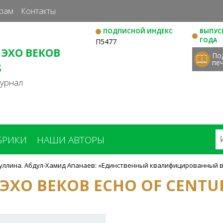
Перейти
рам
Контакты
к
ПОДПИСНОЙ ИНДЕКС
ВЫПУСК
основному
ГОДА
П5477
содержанию
 ЭХО ВЕКОВ
По
пе
S
журнал
БРИКИ
НАШИ АВТОРЫ
лиуллина. Абдул-Хамид Апанаев: «Единственный квалифицированный в
 ЭХО ВЕКОВ ECHO OF CENTU