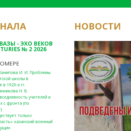
РНАЛА
НОВОСТИ
Юным исследовате
конкурсах Татарс
ВАЗЫ - ЭХО ВЕКОВ
TURIES № 2 2026
НОМЕРЕ
, Ханипова И. И. Проблемы
тской школы в
 в 1920-е гг.
анникова Н. В.
вседневность учителей и
х с фронта (по
)
уществует только
ласть»: казанский военный
Пущин