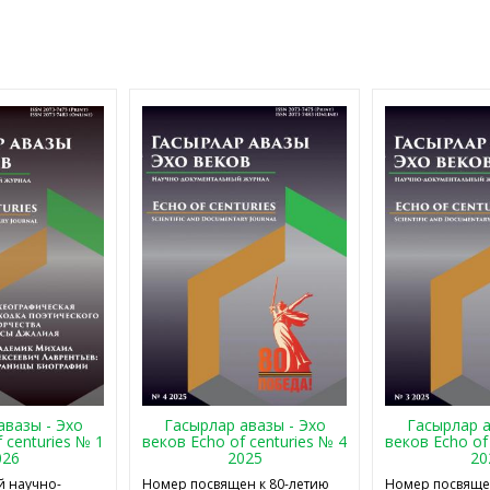
авазы - Эхо
Гасырлар авазы - Эхо
Гасырлар а
 centuries № 1
веков Echo of centuries № 4
веков Echo of
026
2025
20
 научно-
Номер посвящен к 80-летию
Номер посвящен