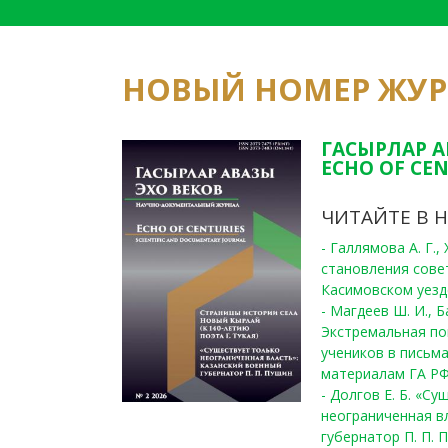
НОВЫЙ НОМЕР ЖУ
ГАСЫРЛАР А
ECHO OF CEN
ЧИТАЙТЕ В 
- Галлямова А. Г.
становления сове
Касимовском уезде
- Магдеев Ш. И., Б
Экстремальная по
учеников в письма
материалам ГА РФ
- Долгов Е. Б. «С
неограниченная в
губернатор П. П. 