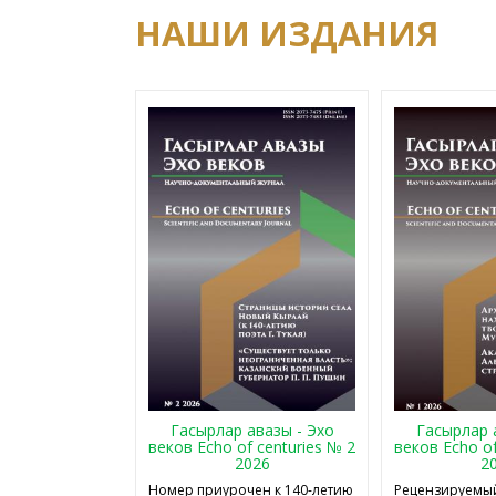
НАШИ ИЗДАНИЯ
Гасырлар авазы - Эхо
Гасырлар 
веков Echo of centuries № 2
веков Echo of
2026
2
Номер приурочен к 140-летию
Рецензируемый