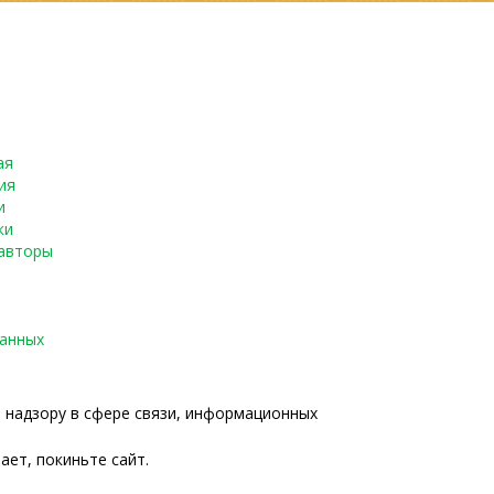
ая
ия
и
ки
авторы
данных
о надзору в сфере связи, информационных
ает, покиньте сайт.