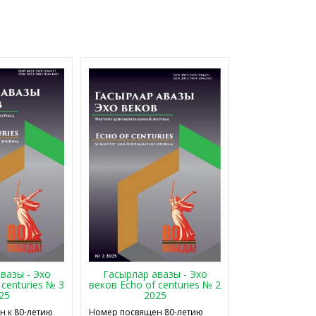
Гасырлар авазы - Эхо
вазы - Эхо
веков Echo of centuries № 2
 centuries № 3
2025
25
Номер посвящен 80-летию
 к 80-летию