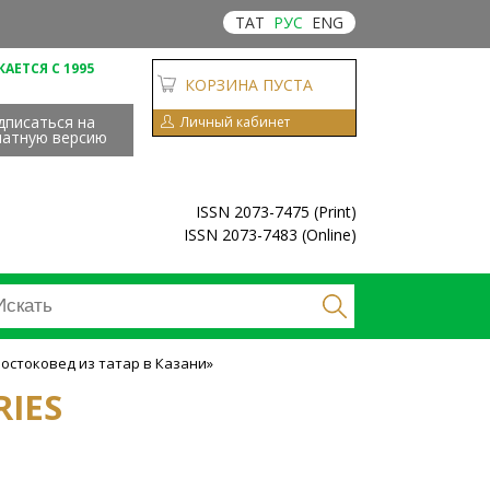
ТАТ
РУС
ENG
АЕТСЯ С 1995
КОРЗИНА ПУСТА
дписаться на
Личный кабинет
чатную версию
ISSN 2073-7475 (Print)
ISSN 2073-7483 (Online)
остоковед из татар в Казани»
RIES