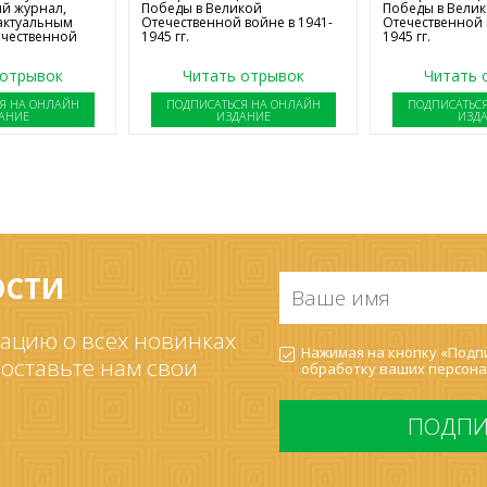
й журнал,
Победы в Великой
Победы в Вели
актуальным
Отечественной войне в 1941-
Отечественной 
ечественной
1945 гг.
1945 гг.
 отрывок
Читать отрывок
Читать 
Я НА ОНЛАЙН
ПОДПИСАТЬСЯ НА ОНЛАЙН
ПОДПИСАТЬС
АНИЕ
ИЗДАНИЕ
ИЗД
ОСТИ
Ваше
имя
*
ацию о всех новинках
Согласие
Нажимая на кнопку «Подпи
на
 оставьте нам свои
обработку ваших
персона
обработку
ПДн
*