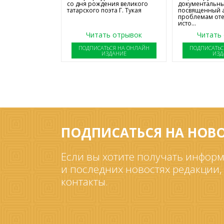
со дня рождения великого
документальны
татарского поэта Г. Тукая
посвященный 
проблемам от
исто...
Читать отрывок
Читать
ПОДПИСАТЬСЯ НА ОНЛАЙН
ПОДПИСАТЬС
ИЗДАНИЕ
ИЗД
ПОДПИСАТЬСЯ НА НОВ
Если вы хотите получать информ
и последних новостях редакции,
контакты.