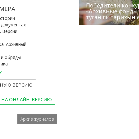
Победители конку
Сотрудники редак
МЕРА
«Архивные фонды –
Архивисты рассказ
Эхо веков» встрет
туган як тарихын 
Госархива
(КХТИ)
«Мир архивов скво
истории
и документах
. Версии
ка. Архивный
 и обряды
ника
к
ТНУЮ ВЕРСИЮ
 НА ОНЛАЙН-ВЕРСИЮ
Архив журналов