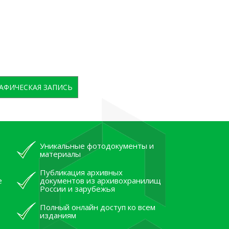
АФИЧЕСКАЯ ЗАПИСЬ
Уникальные фотодокументы и
материалы
Публикация архивных
е
документов из архивохранилищ
России и зарубежья
Полный онлайн доступ ко всем
изданиям