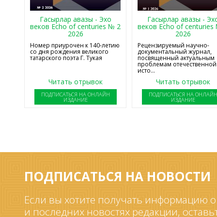
Гасырлар авазы - Эхо
Гасырлар авазы - Эх
веков Echo of centuries № 2
веков Echo of centuries
2026
2026
Номер приурочен к 140-летию
Рецензируемый научно-
со дня рождения великого
документальный журнал,
татарского поэта Г. Тукая
посвященный актуальным
проблемам отечественной
исто...
Читать отрывок
Читать отрывок
ПОДПИСАТЬСЯ НА ОНЛАЙН
ПОДПИСАТЬСЯ НА ОНЛАЙ
ИЗДАНИЕ
ИЗДАНИЕ
ПОДПИСАТЬСЯ НА НОВОСТИ
Если вы хотите получать информацию о
и последних новостях редакции, оставь