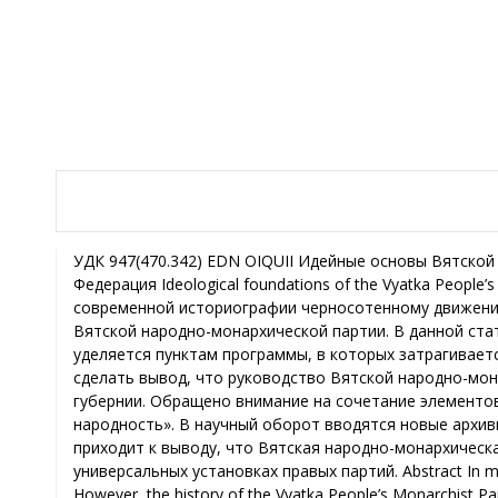
УДК 947(470.342) EDN OIQUII Идейные основы Вятской народно-монархической партии М. А. Орлов, АНОО «Петербургский лицей», г. Киров, Российская Федерация Ideological foundations of the Vyatka People’s Monarchist Party M. A. Orlov, APGEO “Petersburg Lyceum”, Kirov, Russian Federation Аннотация В современной историографии черносотенному движению в Российской империи посвящено много работ. Вместе с тем, малоизученной является история Вятской народно-монархической партии. В данной статье рассматриваются программные установки вятских черносотенцев. Особое внимание уделяется пунктам программы, в которых затрагивается национальный и вероисповедный вопрос. Подробное рассмотрение данных вопросов позволяет сделать вывод, что руководство Вятской народно-монархической партии не в полной мере учитывало национальный и вероисповедный состав Вятской губернии. Обращено внимание на сочетание элементов формулы черносотенного движения, базировавшейся на триаде «Православие, самодержавие, народность». В научный оборот вводятся новые архивные документы, анализируются ранее неизученные материалы периодики. В результате автор приходит к выводу, что Вятская народно-монархическая партия принадлежала к умеренному крылу черносотенцев. Идеология партии базировалась на универсальных установках правых партий. Abstract In modern historiography, the Black Hundreds movement in the Russian Empire has been extensively studied. However, the history of the Vyatka People’s Monarchist Party remains understudied. This article examines the programmatic tenets of the Vyatka Black Hundreds, focusing on points of the program that touched on national and religious issues. A detailed examination of these issues allows us to conclude that the leadership of the Vyatka People’s Monarchist Party did not fully take into account the national and religious composition of the Vyatka province. Attention is drawn to the combination of elements of the Black Hundreds movement’s formula, based on the triad of “Orthodoxy, autocracy, and nationality”. New archival documents are introduced into scholarly circulation, and previously unstudied periodicals are analyzed. As a result, the author concludes that the Vyatka People’s Monarchist Party belonged to the moderate wing of the Black Hundreds. The party’s ideology was based on the universal tenets of right-wing parties. Ключевые слова Правые партии, черносотенцы, консерватизм, еврейский вопрос, татары, марийцы, Вятская народно-монархическая партия, Вятская губерния, Кировская область. Keywords Right-wing parties, Black Hundreds, conservatism, the Jewish question, Tatars, Mari, Vyatka People’s Monarchist Party, Vyatka Governorate, Kirov Oblast. В начале XX в., несмотря на рост недовольства существующим государственным строем, значительная масса населения была привержена монархизму. Царский строй считался наиболее приемлемым не только в низах общества, но и среди купечества, крупных капиталистов, правой части интеллигенции. Известные ученые того времени (Д. И. Менделеев, Д. И. Иловайский, Н. М. Коркунов и др.) являлись сторонниками монархии. Даже среди нерусского населения империи имелись сторонники династии Романовых. Во время революционного брожения одесские евреи образовали «Общества евреев молящихся Богу за Царя и Правительство». Целью общества являлось воспитание евреев в духе приверженности царю. Члены общества обязывались противостоять революционной пропаганде1. Среди татар также были сторонники династии Романовых. В Вятской губернии один из крупных религиозных деятелей Ишмухаммет Динмухаметов, как отмечено в сводках Жандармского управления, был «монархист по политическим убеждениям