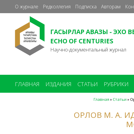
О журнале
Редколлегия
Подписка
Авторам
Кон
ГАСЫРЛАР АВАЗЫ - ЭХО В
ECHO OF CENTURIES
Научно-документальный журнал
ГЛАВНАЯ
ИЗДАНИЯ
СТАТЬИ
РУБРИКИ
Главная
»
Статьи
»
О
Вы
здесь
ОРЛОВ М. А. 
М