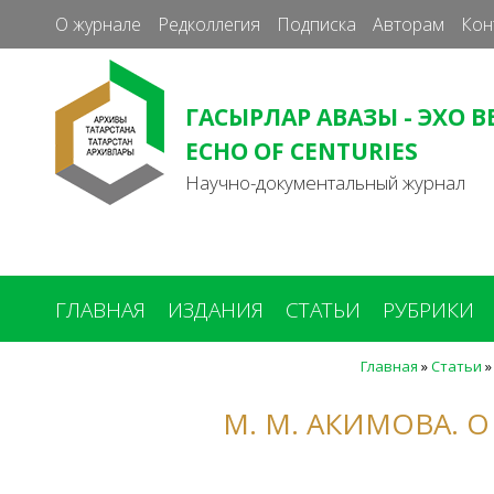
О журнале
Редколлегия
Подписка
Авторам
Кон
ГАСЫРЛАР АВАЗЫ - ЭХО В
ECHO OF CENTURIES
Научно-документальный журнал
ГЛАВНАЯ
ИЗДАНИЯ
СТАТЬИ
РУБРИКИ
Главная
»
Статьи
Вы
здесь
М. М. АКИМОВА. 