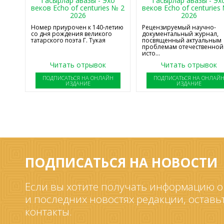
Гасырлар авазы - Эхо
Гасырлар авазы - Эх
веков Echo of centuries № 2
веков Echo of centuries
2026
2026
Номер приурочен к 140-летию
Рецензируемый научно-
со дня рождения великого
документальный журнал,
татарского поэта Г. Тукая
посвященный актуальным
проблемам отечественной
исто...
Читать отрывок
Читать отрывок
ПОДПИСАТЬСЯ НА ОНЛАЙН
ПОДПИСАТЬСЯ НА ОНЛАЙ
ИЗДАНИЕ
ИЗДАНИЕ
ПОДПИСАТЬСЯ НА НОВОСТИ
Если вы хотите получать информацию о
и последних новостях редакции, оставь
контакты.