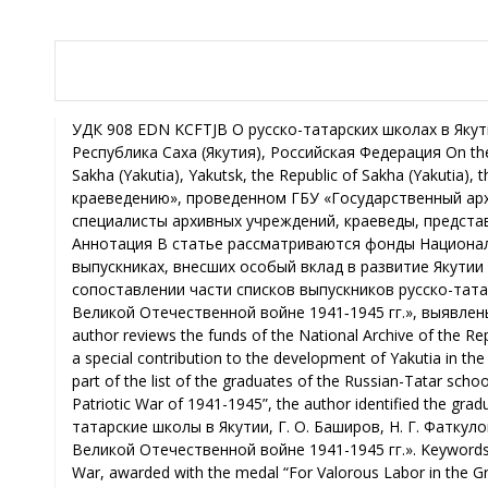
УДК 908 EDN KCFTJB О русско-татарских школах в Якутии и их учениках М. М. Акимова, Национальный архив Республики Саха (Якутия), г. Якутск, Республика Саха (Якутия), Российская Федерация On the Russian-Tatar schools in Yakutia and their pupils М. M. Akimova, the National Archive of the Republic of Sakha (Yakutia), Yakutsk, the Republic of Sakha (Yakutia), the Russian Federation В конкурсе документальных публикаций «Архивные фонды – науке и краеведению», проведенном ГБУ «Государственный архив Республики Татарстан» в 2025 г., работа автора заняла 2 место в 4-й группе участников – специалисты архивных учреждений, краеведы, представители научной общественности, не имеющие ученую степень кандидата (доктора) наук. Аннотация В статье рассматриваются фонды Национального архива Республики Саха (Якутия) о русско-татарских школах в Якутии, сведения о выпускниках, внесших особый вклад в развитие Якутии в первой половине ХХ в., таких как Г. О. Баширов, Н. Г. Фаткулов, Г. А. Тахватулин. При сопоставлении части списков выпускников русско-татарских школ со списком тружеников тыла Якутии, награжденных медалью «За доблестный труд в Великой Отечественной войне 1941‑1945 гг.», выявлены выпускники татарских школ – участники Великой Отечественной войны. Abstract In this article the author reviews the funds of the National Archive of the Republic of Sakha (Yakutia) on the Russian-Tatar schools in Yakutia, information about graduates who made a special contribution to the development of Yakutia in the first half of the XXth century, such as G. O. Bashirov, N. G. Fatkulov, G. A. Takhvatulin. When comparing part of the list of the graduates of the Russian-Tatar schools with the list of the workers of Yakutia, awarded with the medal “For Valorous Labor in the Great Patriotic War of 1941-1945”, the author identified the graduates of the Tatar schools – the participants of the Great Patriotic War. Ключевые слова Русско-татарские школы в Якутии, Г. О. Баширов, Н. Г. Фаткулов, Г. А. Тахватулин, Великая Отечественная война, награжденные медалью «За доблестный труд в Великой Отечественной войне 1941-1945 гг.». Keywords The Russian-Tatar schools in Yakutia, G. O. Ba­shirov, N. G. Fatkulov, G. A. Takhvatulin, the Great Patriotic War, awarded with the medal “For Valorous Labor in the Great Patriotic War of 1941-1945”. В фондах Национального архива Республики Саха (Якутия) хранится значительное количество документов по истории татар Якутии, в том числе сведения о национальных татарских школах и биографические данные о татарах, внесших личный вклад в развитие Якутии. Рассмотрены статьи Р. И. Востряковой и Н. С. Худяковой «Олекминские татары»1, С. Е. Никитиной «Татары и башкиры»2. В середине XIX в. в России были приняты «Правила о мерах к образованию населяющих Россию инородцев» (утверждены 26 марта 1870 г.3), после чего начали открываться русско-татарские школы. В Якутии такие школы открылись в городах Якутске и Олекминске. Согласно переписке инспектора народных училищ г. Якутска русско-татарская школа для обучения татарских детей была открыта в г. Якутске в 1906 г.4 В деле об открытии Русско-татарского (магометанского) начального училища в г. Олекминске (крайние даты дела: 04.02.1908 – 31.08.1909) имеется список мальчиков, поступающих в это училище, рассчитанное на 40 детей5. Организатором и первым заведующим школы был Ильяс Халеевич Еникеев, одним из первых учителей – Мир Арифанович Сатдыков, который обучал татарскому языку. В статистических сведениях о мусульманах Якутской области, представленных в Департамент духовных дел МВД канцелярией губернатора области 5 июня 1913 г., говорится, что в начале XX в.: «В Якутске и округе проживало 624 мусульман, из них татар – 516, башкир – 39, киргизов – 59. В то же время в Олекминске и округе – 47 татар. В Верхоянском округе – трое татар, в Колымском – четыре. Та