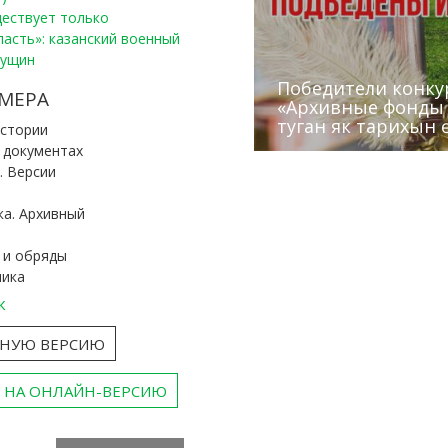
уществует только
ласть»: казанский военный
Пущин
Победители конку
Сотрудники редак
МЕРА
«Архивные фонды –
Архивисты рассказ
Эхо веков» встрет
туган як тарихын 
Госархива
(КХТИ)
«Мир архивов скво
истории
и документах
. Версии
ка. Архивный
 и обряды
ника
к
ТНУЮ ВЕРСИЮ
 НА ОНЛАЙН-ВЕРСИЮ