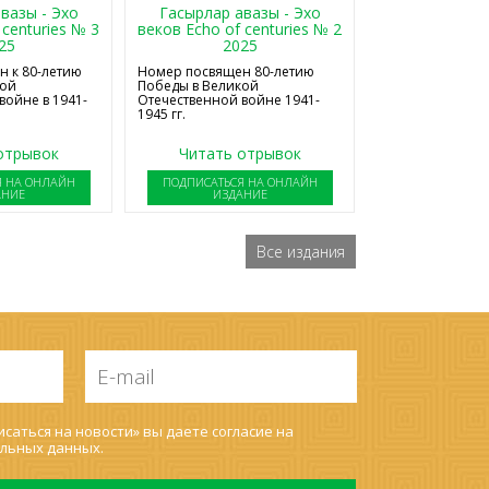
Гасырлар авазы - Эхо
вазы - Эхо
веков Echo of centuries № 2
 centuries № 3
2025
25
Номер посвящен 80-летию
 к 80-летию
Победы в Великой
кой
Отечественной войне 1941-
войне в 1941-
1945 гг.
отрывок
Читать отрывок
Я НА ОНЛАЙН
ПОДПИСАТЬСЯ НА ОНЛАЙН
АНИЕ
ИЗДАНИЕ
Все издания
E-
mail
*
саться на новости» вы даете согласие на
льных данных
.