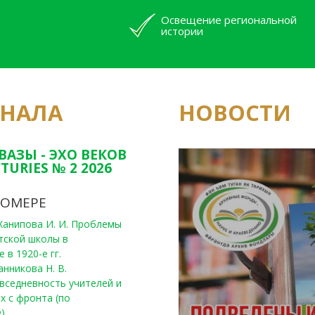
Освещение региональной
истории
РНАЛА
НОВОСТИ
Юным исследовате
конкурсах Татарс
ВАЗЫ - ЭХО ВЕКОВ
TURIES № 2 2026
НОМЕРЕ
, Ханипова И. И. Проблемы
тской школы в
 в 1920-е гг.
анникова Н. В.
вседневность учителей и
х с фронта (по
)