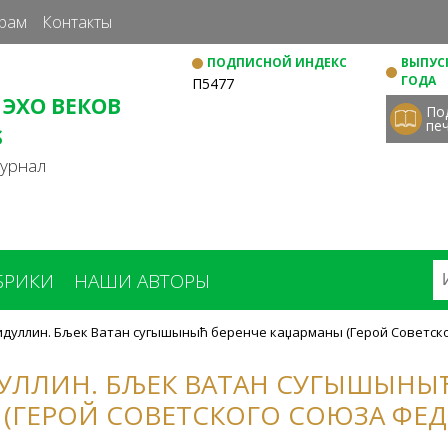
Перейти
рам
Контакты
к
ПОДПИСНОЙ ИНДЕКС
ВЫПУСК
основному
ГОДА
П5477
содержанию
 ЭХО ВЕКОВ
По
пе
S
журнал
БРИКИ
НАШИ АВТОРЫ
идуллин. Бљек Ватан сугышыныћ беренче каџарманы (Герой Советск
ДУЛЛИН. БЉЕК ВАТАН СУГЫШЫНЫЋ
(ГЕРОЙ СОВЕТСКОГО СОЮЗА ФЕД