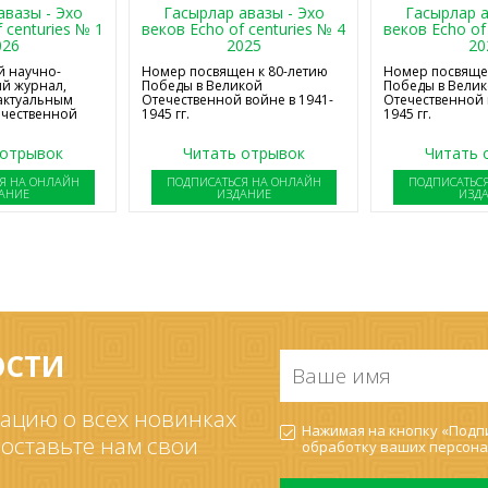
авазы - Эхо
Гасырлар авазы - Эхо
Гасырлар а
 centuries № 1
веков Echo of centuries № 4
веков Echo of
026
2025
20
 научно-
Номер посвящен к 80-летию
Номер посвящен
й журнал,
Победы в Великой
Победы в Вели
актуальным
Отечественной войне в 1941-
Отечественной 
ечественной
1945 гг.
1945 гг.
 отрывок
Читать отрывок
Читать 
Я НА ОНЛАЙН
ПОДПИСАТЬСЯ НА ОНЛАЙН
ПОДПИСАТЬС
АНИЕ
ИЗДАНИЕ
ИЗД
ОСТИ
Ваше
имя
*
ацию о всех новинках
Согласие
Нажимая на кнопку «Подпи
на
 оставьте нам свои
обработку ваших
персона
обработку
ПДн
*