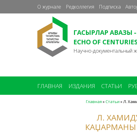
О журнале
Редколлегия
Подписка
Авто
ГАСЫРЛАР АВАЗЫ -
ECHO OF CENTURIE
Научно-документальный 
ГЛАВНАЯ
ИЗДАНИЯ
СТАТЬИ
РУ
Главная
»
Статьи
»
Л. Хам
Вы
здесь
Л. ХАМИ
КАЏАРМАНЫ 