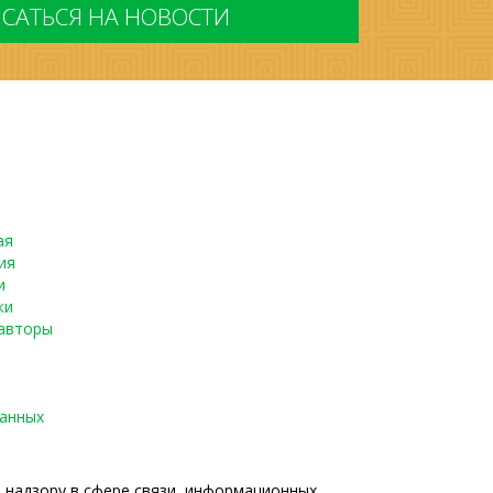
ая
ия
и
ки
авторы
данных
о надзору в сфере связи, информационных