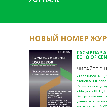
НОВЫЙ НОМЕР ЖУ
ГАСЫРЛАР А
ECHO OF CEN
ЧИТАЙТЕ В 
- Галлямова А. Г.
становления сове
Касимовском уезде
- Магдеев Ш. И., Б
Экстремальная по
учеников в письма
материалам ГА РФ