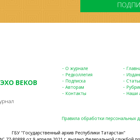
О журнале
Главн
Редколлегия
Издан
Подписка
Стать
 ЭХО ВЕКОВ
Авторам
Рубри
S
Контакты
Наши 
урнал
Правила обработки персональных 
ГБУ "Государственный архив Республики Татарстан"
С 77-80888 от 9 апреля 2021 г. выдано Федеральной службой п