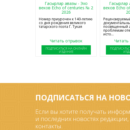
Гасырлар авазы - Эхо
Гасырлар 
веков Echo of centuries № 2
веков Echo of
2026
2
Номер приурочен к 140-летию
Рецензируемый
со дня рождения великого
документальны
татарского поэта Г. Тукая
посвященный 
проблемам от
исто...
Читать отрывок
Читать
ПОДПИСАТЬСЯ НА ОНЛАЙН
ПОДПИСАТЬС
ИЗДАНИЕ
ИЗД
ПОДПИСАТЬСЯ НА НОВ
Если вы хотите получать информ
и последних новостях редакции,
контакты.