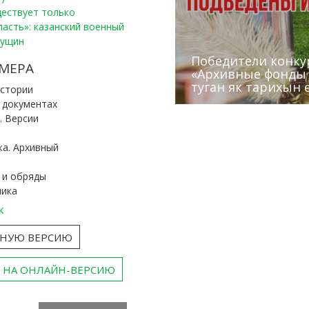
уществует только
ласть»: казанский военный
Пущин
Победители конку
Сотрудники редак
МЕРА
«Архивные фонды –
Архивисты рассказ
Эхо веков» встрет
туган як тарихын 
Госархива
(КХТИ)
«Мир архивов скво
истории
и документах
. Версии
ка. Архивный
 и обряды
ника
к
ТНУЮ ВЕРСИЮ
 НА ОНЛАЙН-ВЕРСИЮ