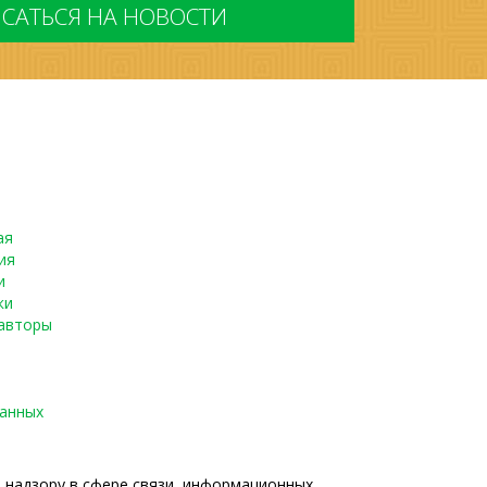
ая
ия
и
ки
авторы
данных
о надзору в сфере связи, информационных