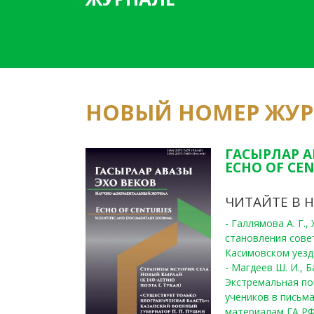
НОВЫЙ НОМЕР ЖУ
ГАСЫРЛАР А
ECHO OF CEN
ЧИТАЙТЕ В 
- Галлямова А. Г.
становления сове
Касимовском уезде
- Магдеев Ш. И., Б
Экстремальная по
учеников в письма
материалам ГА РФ