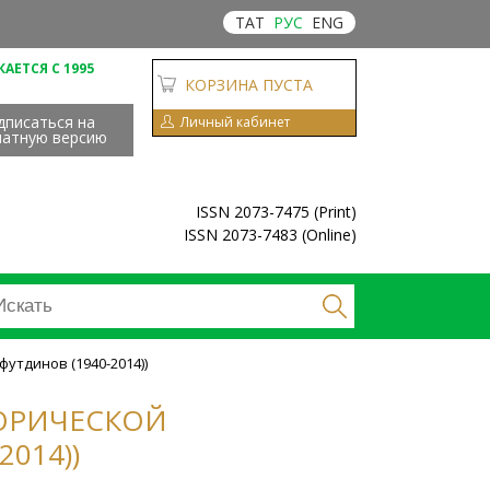
ТАТ
РУС
ENG
АЕТСЯ С 1995
КОРЗИНА ПУСТА
дписаться на
Личный кабинет
чатную версию
ISSN 2073-7475 (Print)
ISSN 2073-7483 (Online)
футдинов (1940-2014))
ТОРИЧЕСКОЙ
014))