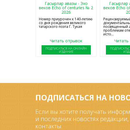
Гасырлар авазы - Эхо
Гасырлар 
веков Echo of centuries № 2
веков Echo of
2026
2
Номер приурочен к 140-летию
Рецензируемый
со дня рождения великого
документальны
татарского поэта Г. Тукая
посвященный 
проблемам от
исто...
Читать отрывок
Читать
ПОДПИСАТЬСЯ НА ОНЛАЙН
ПОДПИСАТЬС
ИЗДАНИЕ
ИЗД
ПОДПИСАТЬСЯ НА НОВ
Если вы хотите получать информ
и последних новостях редакции,
контакты.