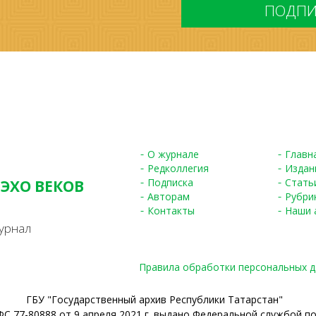
О журнале
Главн
Редколлегия
Издан
Подписка
Стать
 ЭХО ВЕКОВ
Авторам
Рубри
S
Контакты
Наши 
урнал
Правила обработки персональных 
ГБУ "Государственный архив Республики Татарстан"
С 77-80888 от 9 апреля 2021 г. выдано Федеральной службой п