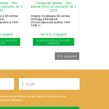
Гасырлар авазы - Эхо
вазы - Эхо
веков Echo of centuries № 2
 centuries № 3
2025
25
Номер посвящен 80-летию
 к 80-летию
Победы в Великой
кой
Отечественной войне 1941-
войне в 1941-
1945 гг.
отрывок
Читать отрывок
Я НА ОНЛАЙН
ПОДПИСАТЬСЯ НА ОНЛАЙН
АНИЕ
ИЗДАНИЕ
Все издания
E-
mail
*
саться на новости» вы даете согласие на
льных данных
.