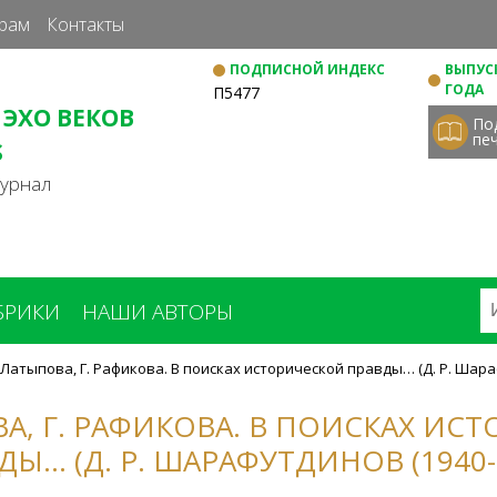
Перейти
рам
Контакты
к
ПОДПИСНОЙ ИНДЕКС
ВЫПУСК
основному
ГОДА
П5477
содержанию
 ЭХО ВЕКОВ
По
пе
S
журнал
БРИКИ
НАШИ АВТОРЫ
. Латыпова, Г. Рафикова. В поисках исторической правды… (Д. Р. Шара
ВА, Г. РАФИКОВА. В ПОИСКАХ ИС
ДЫ… (Д. Р. ШАРАФУТДИНОВ (1940-2