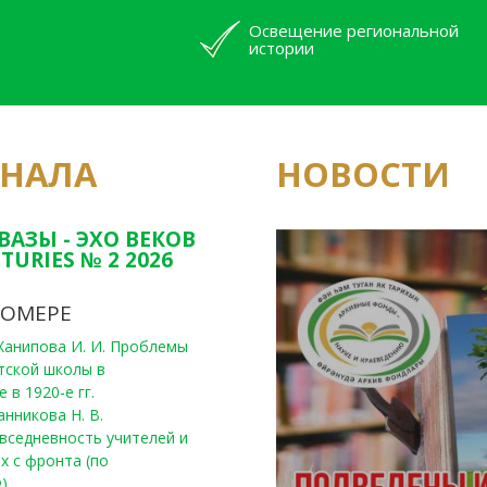
Освещение региональной
истории
РНАЛА
НОВОСТИ
Юным исследовате
конкурсах Татарс
ВАЗЫ - ЭХО ВЕКОВ
TURIES № 2 2026
НОМЕРЕ
, Ханипова И. И. Проблемы
тской школы в
 в 1920-е гг.
анникова Н. В.
вседневность учителей и
х с фронта (по
)