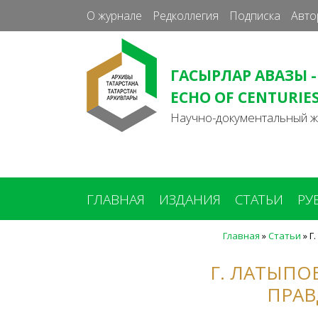
О журнале
Редколлегия
Подписка
Авто
ГАСЫРЛАР АВАЗЫ -
ECHO OF CENTURIE
Научно-документальный 
ГЛАВНАЯ
ИЗДАНИЯ
СТАТЬИ
РУ
Главная
»
Статьи
»
Г
Вы
здесь
Г. ЛАТЫПО
ПРАВ