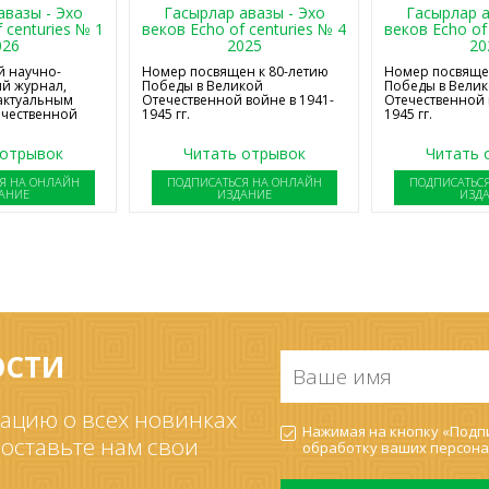
авазы - Эхо
Гасырлар авазы - Эхо
Гасырлар а
 centuries № 1
веков Echo of centuries № 4
веков Echo of
026
2025
20
 научно-
Номер посвящен к 80-летию
Номер посвящен
й журнал,
Победы в Великой
Победы в Вели
актуальным
Отечественной войне в 1941-
Отечественной 
ечественной
1945 гг.
1945 гг.
 отрывок
Читать отрывок
Читать 
Я НА ОНЛАЙН
ПОДПИСАТЬСЯ НА ОНЛАЙН
ПОДПИСАТЬС
АНИЕ
ИЗДАНИЕ
ИЗД
ОСТИ
Ваше
имя
*
ацию о всех новинках
Согласие
Нажимая на кнопку «Подпи
на
 оставьте нам свои
обработку ваших
персона
обработку
ПДн
*