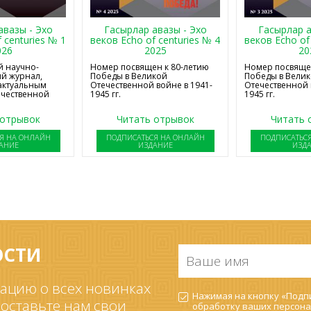
авазы - Эхо
Гасырлар авазы - Эхо
Гасырлар а
 centuries № 1
веков Echo of centuries № 4
веков Echo of
026
2025
20
 научно-
Номер посвящен к 80-летию
Номер посвящен
й журнал,
Победы в Великой
Победы в Вели
актуальным
Отечественной войне в 1941-
Отечественной 
ечественной
1945 гг.
1945 гг.
 отрывок
Читать отрывок
Читать 
Я НА ОНЛАЙН
ПОДПИСАТЬСЯ НА ОНЛАЙН
ПОДПИСАТЬС
АНИЕ
ИЗДАНИЕ
ИЗД
ОСТИ
Ваше
имя
*
ацию о всех новинках
Согласие
Нажимая на кнопку «Подпи
на
 оставьте нам свои
обработку ваших
персона
обработку