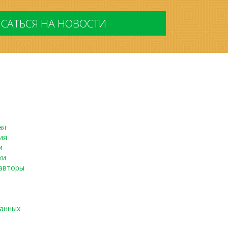
ая
ия
и
ки
авторы
данных