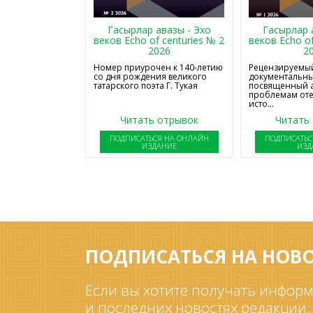
Гасырлар авазы - Эхо
Гасырлар 
веков Echo of centuries № 2
веков Echo of
2026
2
Номер приурочен к 140-летию
Рецензируемый
со дня рождения великого
документальны
татарского поэта Г. Тукая
посвященный 
проблемам от
исто...
Читать отрывок
Читать
ПОДПИСАТЬСЯ НА ОНЛАЙН
ПОДПИСАТЬС
ИЗДАНИЕ
ИЗД
ПОДПИСАТЬСЯ НА НОВ
Если вы хотите получать информ
и последних новостях редакции,