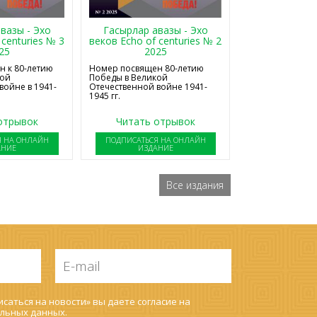
Гасырлар авазы - Эхо
вазы - Эхо
веков Echo of centuries № 2
 centuries № 3
2025
25
Номер посвящен 80-летию
 к 80-летию
Победы в Великой
кой
Отечественной войне 1941-
войне в 1941-
1945 гг.
отрывок
Читать отрывок
Я НА ОНЛАЙН
ПОДПИСАТЬСЯ НА ОНЛАЙН
АНИЕ
ИЗДАНИЕ
Все издания
E-
mail
*
саться на новости» вы даете согласие на
льных данных
.