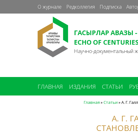
О журнале
Редколлегия
Подписка
Авто
ГАСЫРЛАР АВАЗЫ -
ECHO OF CENTURIE
Научно-документальный 
ГЛАВНАЯ
ИЗДАНИЯ
СТАТЬИ
РУ
Главная
»
Статьи
»
А. Г. Га
Вы
здесь
А. Г.
СТАНОВЛ