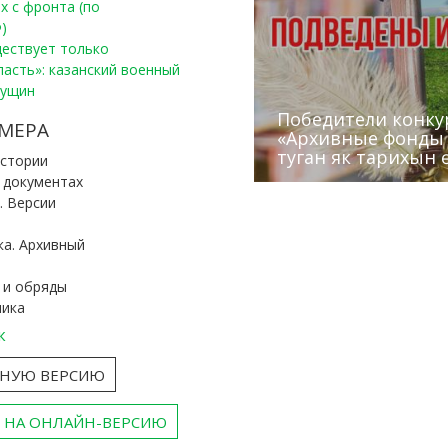
х с фронта (по
)
уществует только
ласть»: казанский военный
Пущин
Победители конку
Сотрудники редак
МЕРА
«Архивные фонды –
Архивисты рассказ
Эхо веков» встрет
туган як тарихын 
Госархива
(КХТИ)
«Мир архивов скво
истории
и документах
. Версии
ка. Архивный
 и обряды
ника
к
ТНУЮ ВЕРСИЮ
 НА ОНЛАЙН-ВЕРСИЮ