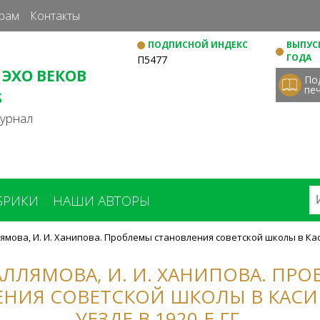
Перейти
рам
Контакты
к
ПОДПИСНОЙ ИНДЕКС
ВЫПУСК
основному
ГОДА
П5477
содержанию
 ЭХО ВЕКОВ
По
пе
S
журнал
БРИКИ
НАШИ АВТОРЫ
ллямова, И. И. Ханипова. Проблемы становления советской школы в Кас
 ГАЛЛЯМОВА, И. И. ХАНИПОВА. ПР
ЕНИЯ СОВЕТСКОЙ ШКОЛЫ В КАС
УЕЗДЕ В 1920-Е ГГ.