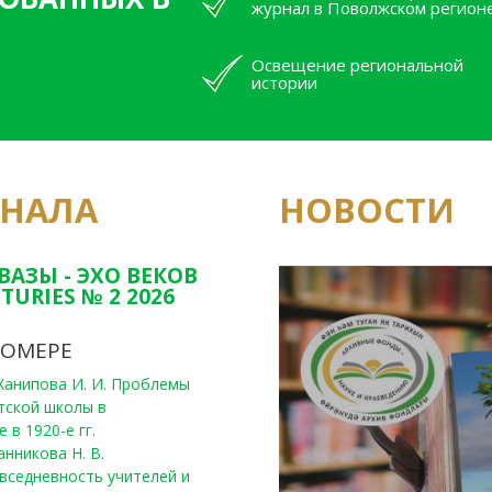
журнал в Поволжском регион
Освещение региональной
истории
РНАЛА
НОВОСТИ
Юным исследовате
конкурсах Татарс
ВАЗЫ - ЭХО ВЕКОВ
TURIES № 2 2026
НОМЕРЕ
, Ханипова И. И. Проблемы
тской школы в
 в 1920-е гг.
анникова Н. В.
вседневность учителей и